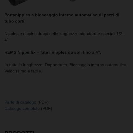
Portanipples a bloccaggio interno automatico di pezzi di
tubo corti.
Nipples e nipples doppi nelle lunghezze standard e speciali 1/2–
4”.
REMS Nippelfix – fate i nipples da soli fino a 4”.
In
tutte le lunghezze. Dappertutto. Bloccaggio interno automatico.
Velocissimo e facile.
Parte di catalogo
(PDF)
Catalogo completo
(PDF)