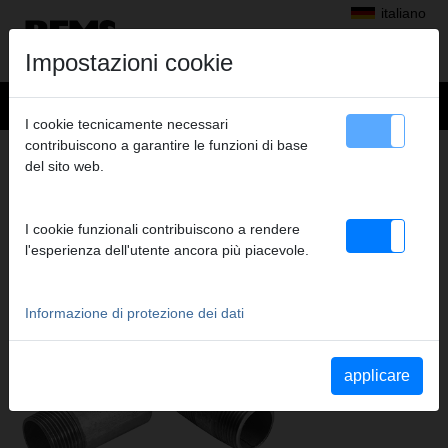
italiano
Impostazioni cookie
I cookie tecnicamente necessari
contribuiscono a garantire le funzioni di base
Prodotti
>
Filettare, scanalare
> REMS Nippelfix
del sito web.
REMS NIPPELFIX
ACCESSORI PER FILETTATRICI CON
I cookie funzionali contribuiscono a rendere
FILIERA APRIBILE
l'esperienza dell'utente ancora più piacevole.
Informazione di protezione dei dati
applicare