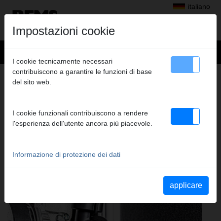
italiano
Impostazioni cookie
I cookie tecnicamente necessari
contribuiscono a garantire le funzioni di base
Prodotti
>
del sito web.
Controllo, sanificazione, disinfezione, protezione, flussaggio, riempimento
> REMS Detect GS3
REMS DETECT GS3
I cookie funzionali contribuiscono a rendere
l'esperienza dell'utente ancora più piacevole.
RILEVATORE DI PERDITE ELETTRONICO
Informazione di protezione dei dati
applicare