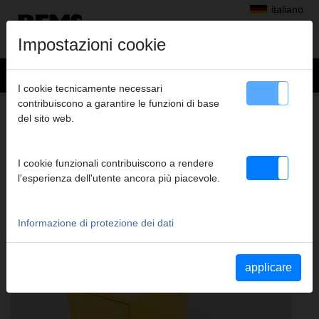
italiano
Impostazioni cookie
I cookie tecnicamente necessari
contribuiscono a garantire le funzioni di base
Prodotti
>
Asciugare, deumidificare, Aerazione e deaerazione
del sito web.
> REMS Secco 80
REMS SECCO 80
I cookie funzionali contribuiscono a rendere
DEUMIDIFICATORE/ASCIUGATORE
l'esperienza dell'utente ancora più piacevole.
ELETTRICO
Informazione di protezione dei dati
applicare