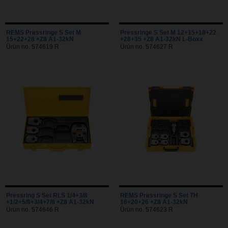
REMS Pressringe S Set M
Pressringe S Set M 12+15+18+22
15+22+28 +Z8 A1-32kN
+28+35 +Z8 A1-32kN L-Boxx
Ürün no. 574619 R
Ürün no. 574627 R
Pressring S Set RLS 1/4+3/8
REMS Pressringe S Set TH
+1/2+5/8+3/4+7/8 +Z8 A1-32kN
16+20+26 +Z8 A1-32kN
Ürün no. 574646 R
Ürün no. 574623 R