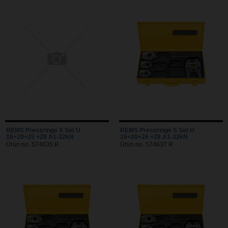
REMS Pressringe S Set U
REMS Pressringe S Set U
16+20+25 +Z8 A1-32kN
16+20+26 +Z8 A1-32kN
Ürün no. 574635 R
Ürün no. 574637 R