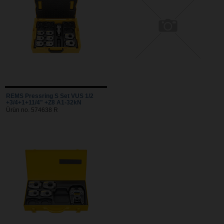
REMS Pressring S Set VUS 1/2
+3/4+1+11/4" +Z8 A1-32kN
Ürün no. 574638 R