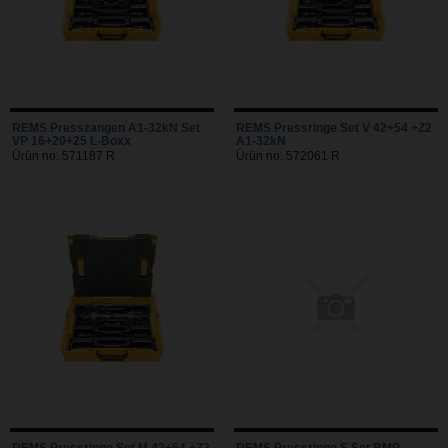
REMS Presszangen A1-32kN Set
REMS Pressringe Set V 42+54 +Z2
VP 16+20+25 L-Boxx
A1-32kN
Ürün no. 571187 R
Ürün no. 572061 R
REMS Pressringe Set M 42+54 +Z2
REMS Pressringe S Set BMP