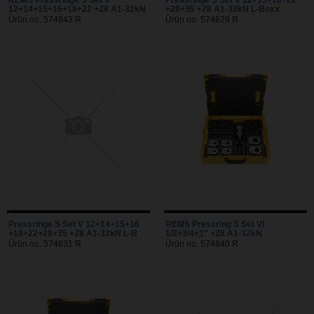
12+14+15+16+18+22 +Z8 A1-32kN
+28+35 +Z8 A1-32kN L-Boxx
Ürün no. 574643 R
Ürün no. 574629 R
Pressringe S Set V 12+14+15+16
REMS Pressring S Set VI
+18+22+28+35 +Z8 A1-32kN L-B
1/2+3/4+1" +Z8 A1-32kN
Ürün no. 574631 R
Ürün no. 574640 R