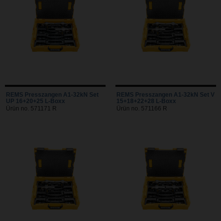
REMS Presszangen A1-32kN Set
REMS Presszangen A1-32kN Set V
UP 16+20+25 L-Boxx
15+18+22+28 L-Boxx
Ürün no. 571171 R
Ürün no. 571166 R