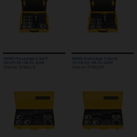
REMS Pressringe S Set F
REMS Pressringe S Set M
16+20+26 +Z8 A1-32kN
15+18+22 +Z8 A1-32kN
Ürün no. 574621 R
Ürün no. 574615 R