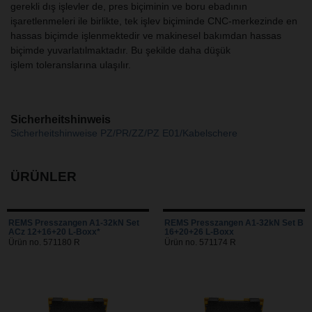
gerekli dış işlevler de, pres biçiminin ve boru ebadının
işaretlenmeleri ile birlikte, tek işlev biçiminde CNC-merkezinde en
hassas biçimde işlenmektedir ve makinesel bakımdan hassas
biçimde yuvarlatılmaktadır. Bu şekilde daha düşük
işlem toleranslarına ulaşılır.
Sicherheitshinweis
Sicherheitshinweise PZ/PR/ZZ/PZ E01/Kabelschere
ÜRÜNLER
REMS Presszangen A1-32kN Set
REMS Presszangen A1-32kN Set B
ACz 12+16+20 L-Boxx*
16+20+26 L-Boxx
Ürün no. 571180 R
Ürün no. 571174 R