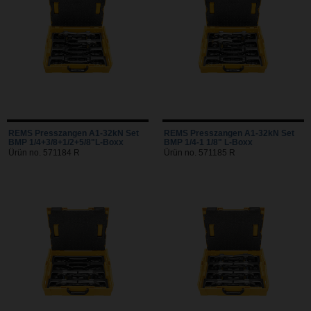
REMS Presszangen A1-32kN Set
REMS Presszangen A1-32kN Set
BMP 1/4+3/8+1/2+5/8"L-Boxx
BMP 1/4-1 1/8" L-Boxx
Ürün no. 571184 R
Ürün no. 571185 R