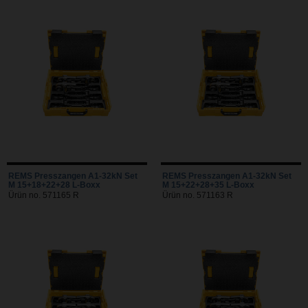
REMS Presszangen A1-32kN Set
REMS Presszangen A1-32kN Set
M 15+18+22+28 L-Boxx
M 15+22+28+35 L-Boxx
Ürün no. 571165 R
Ürün no. 571163 R