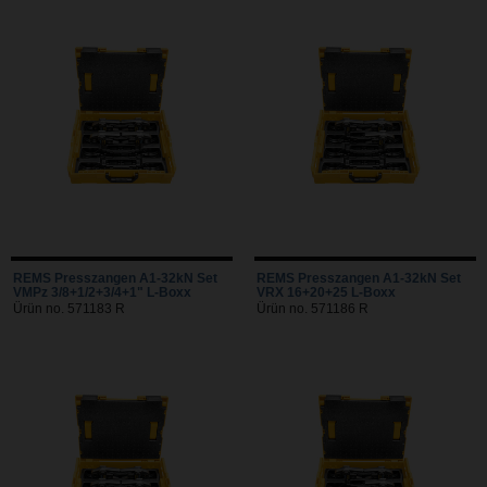
REMS Presszangen A1-32kN Set
REMS Presszangen A1-32kN Set
VMPz 3/8+1/2+3/4+1" L-Boxx
VRX 16+20+25 L-Boxx
Ürün no. 571183 R
Ürün no. 571186 R