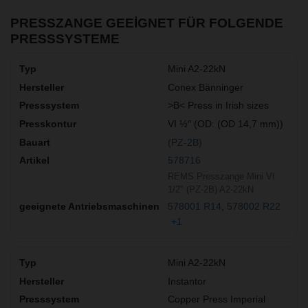
PRESSZANGE GEEIGNET FÜR FOLGENDE
PRESSSYSTEME
Mini A2-22kN
Conex Bänninger
>B< Press in Irish sizes
VI ½″ (OD: (OD 14,7 mm))
(PZ-2B)
578716
REMS Presszange Mini VI
1/2" (PZ-2B) A2-22kN
578001 R14
578002 R22
+1
Mini A2-22kN
Instantor
Copper Press Imperial