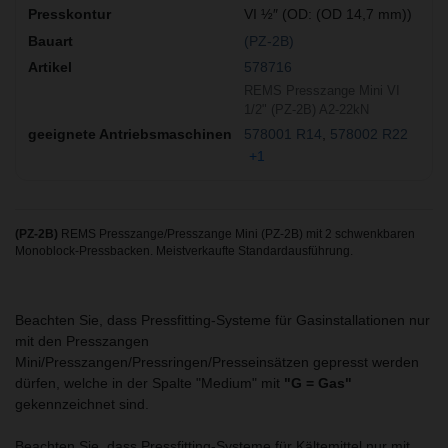
VI ½″ (OD: (OD 14,7 mm))
(PZ-2B)
578716
REMS Presszange Mini VI
1/2" (PZ-2B) A2-22kN
578001 R14
578002 R22
+1
(PZ-2B)
REMS Presszange/Presszange Mini (PZ-2B) mit 2 schwenkbaren
Monoblock-Pressbacken. Meistverkaufte Standardausführung.
Beachten Sie, dass Pressfitting-Systeme für Gasinstallationen nur
mit den Presszangen
Mini/Presszangen/Pressringen/Presseinsätzen gepresst werden
dürfen, welche in der Spalte "Medium" mit
"G = Gas"
gekennzeichnet sind.
Beachten Sie, dass Pressfitting-Systeme für Kältemittel nur mit