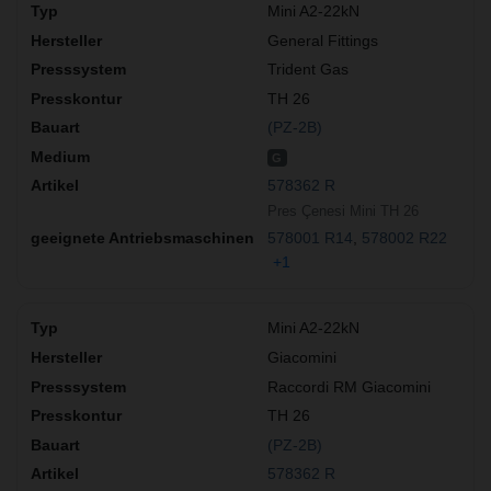
Mini A2-22kN
General Fittings
Trident Gas
TH 26
(PZ-2B)
G
578362 R
Pres Çenesi Mini TH 26
578001 R14
578002 R22
+1
Mini A2-22kN
Giacomini
Raccordi RM Giacomini
TH 26
(PZ-2B)
578362 R