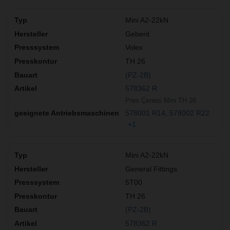
Mini A2-22kN
Geberit
Volex
TH 26
(PZ-2B)
578362 R
Pres Çenesi Mini TH 26
578001 R14
578002 R22
+1
Mini A2-22kN
General Fittings
5T00
TH 26
(PZ-2B)
578362 R