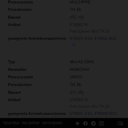
MULTIPIPE
TH 26
(PZ-2B)
578362 R
Pres Çenesi Mini TH 26
578001 R14
578002 R22
+1
Mini A2-22kN
HIDRONIX
UNICO
TH 26
(PZ-2B)
578362 R
Pres Çenesi Mini TH 26
578001 R14
578002 R22
+1
Yasal Bilgi
Veri gizliliđi
Servis portalı