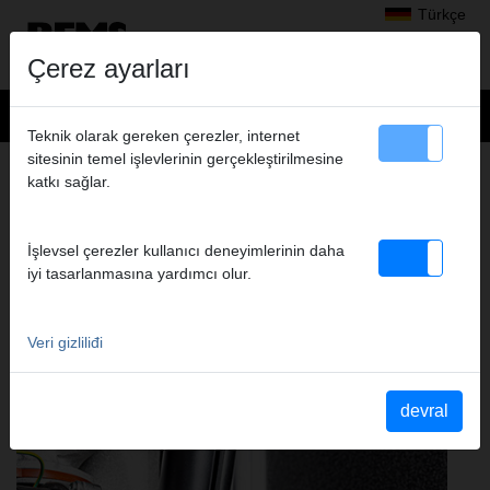
Türkçe
Çerez ayarları
Teknik olarak gereken çerezler, internet
sitesinin temel işlevlerinin gerçekleştirilmesine
Ürünler
>
katkı sağlar.
Kontrol Etmek, Temizlemek, Dezenfekte Etmek, Korumak, Durulamak,
Doldurmak
> REMS Detect GS3
İşlevsel çerezler kullanıcı deneyimlerinin daha
REMS DETECT GS3
iyi tasarlanmasına yardımcı olur.
ELEKTRIKSEL KAÇAK DEDEKTÖRÜ ODER
ELEKTRIK KAÇAĞI DEDEKTÖRÜ
Veri gizliliđi
devral