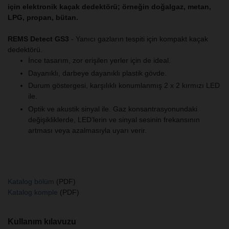
için elektronik kaçak dedektörü; örneğin doğalgaz, metan,
LPG, propan, bütan.
REMS Detect GS3
- Yanıcı gazların tespiti için kompakt kaçak
dedektörü.
İnce tasarım, zor erişilen yerler için de ideal.
Dayanıklı, darbeye dayanıklı plastik gövde.
Durum göstergesi, karşılıklı konumlanmış 2 x 2 kırmızı LED
ile.
Optik ve akustik sinyal ile. Gaz konsantrasyonundaki
değişikliklerde, LED’lerin ve sinyal sesinin frekansının
artması veya azalmasıyla uyarı verir.
Katalog bölüm
(PDF)
Katalog komple
(PDF)
Kullanım kılavuzu