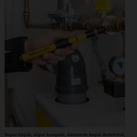
Süper küçük, süper kompakt, elektronik kaçak dedektörü;