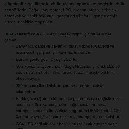
çıkarılabilir, şekillendirilebilir uzatma aparatı ve değiştirilebilir
sensörlerle.
Doğal gaz, metan, LPG, propan, bütan, hidrojen,
amonyak ve çeşitli soğutucu gaz türleri gibi farklı gaz türlerinin
güvenilir şekilde tespiti için.
REMS Detect GS4
- Güvenilir kaçak tespiti için mükemmel
çözüm.
Dayanıklı, darbeye dayanıklı plastik gövde. Güvenli ve
ergonomik çalışma için kaymaz tutma yeri
Durum göstergesi, 2 yeşil LED ile.
Gaz konsantrasyonundaki değişikliklerde, 3 renkli LED ve
ses sinyalinin frekansının artması/azalmasıyla optik ve
akustik uyarı.
200 mm şekillendirilebilir uzatma aparatı, aletsiz
çıkarılabilir.
Farklı gaz/soğutucu türlerini tespit etmek için değiştirilebilir
sensörler, örn. yanıcı gazlar, soğutucular, amonyak,
hidrojen. Renk kodlu. Aletsiz, doğrudan REMS Detect GS4
üzerine veya şekillendirilebilir uzatma aparatına takılabilir.
GS4-LED değiştirilebilir başlık, yüksek ışık gücüne sahip