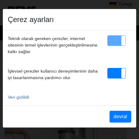
Türkçe
Çerez ayarları
Teknik olarak gereken çerezler, internet
sitesinin temel işlevlerinin gerçekleştirilmesine
Ürünler
>
katkı sağlar.
Kontrol Etmek, Temizlemek, Dezenfekte Etmek, Korumak, Durulamak,
Doldurmak
> REMS Detect GS4
İşlevsel çerezler kullanıcı deneyimlerinin daha
REMS DETECT GS4
iyi tasarlanmasına yardımcı olur.
DEĞIŞTIRILEBILIR SENSÖRLÜ ELEKTRONIK
KAÇAK DEDEKTÖRÜ
Veri gizliliđi
devral