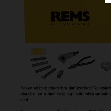
Rasyonel bir biçimde borular üzerinde T-çıkışların
olarak oluşturulmaları için geliştirilmiş kompakt ve
aleti