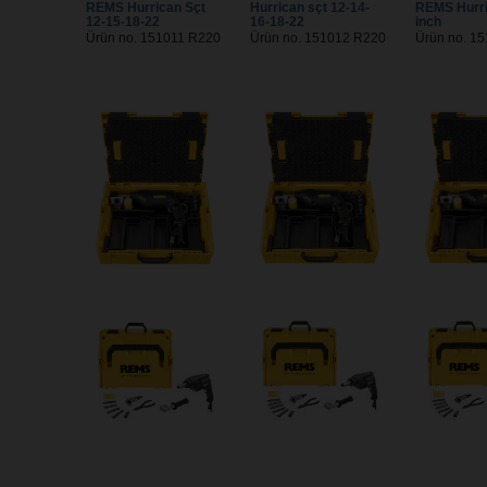
REMS Hurrican Sçt
Hurrican sçt 12-14-
REMS Hurri
12-15-18-22
16-18-22
inch
Ürün no. 151011 R220
Ürün no. 151012 R220
Ürün no. 1