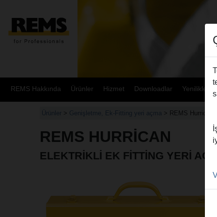
T
t
REMS Hakkında
Ürünler
Hizmet
Downloadlar
Yenilikler
s
Ürünler
>
Genişletme, Ek-Fitting yeri açma
> REMS Hurrican
İ
REMS HURRICAN
i
ELEKTRIKLI EK FITTING YERI AÇ
V