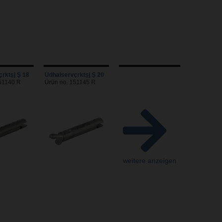
rktşj Ş 18
Udhalservçrktşj Ş 20
51140 R
Ürün no. 151145 R
weitere anzeigen