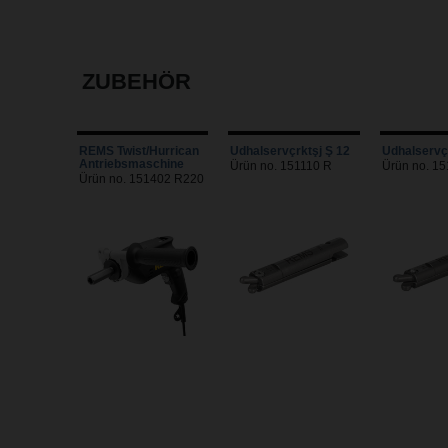
ZUBEHÖR
REMS Twist/Hurrican
Udhalservçrktşj Ş 12
Udhalservçr
Antriebsmaschine
Ürün no. 151110 R
Ürün no. 1
Ürün no. 151402 R220