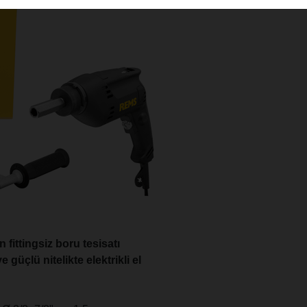
 fittingsiz boru tesisatı
 güçlü nitelikte elektrikli el