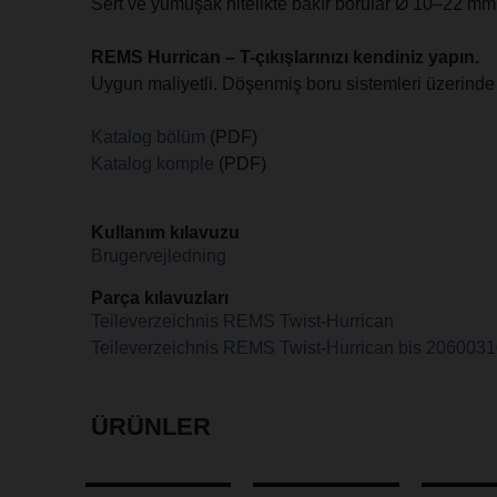
Sert ve yumuşak nitelikte bakır borular Ø 10–22 mm
REMS Hurrican –
T-çıkışlarınızı kendiniz yapın.
Uygun maliyetli. Döşenmiş boru sistemleri üzerind
Katalog bölüm
(PDF)
Katalog komple
(PDF)
Kullanım kılavuzu
Brugervejledning
Parça kılavuzları
Teileverzeichnis REMS Twist-Hurrican
Teileverzeichnis REMS Twist-Hurrican bis 206003
ÜRÜNLER