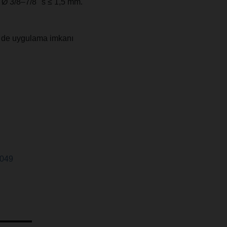
 Ø 3/8–7/8" s ≤ 1,5 mm.
e de uygulama imkanı
1049