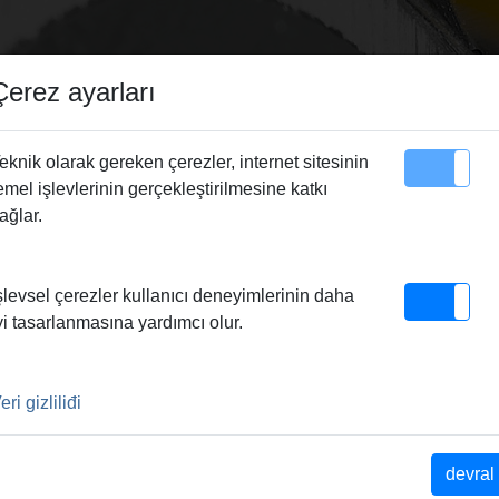
Çerez ayarları
eknik olarak gereken çerezler, internet sitesinin
emel işlevlerinin gerçekleştirilmesine katkı
Site Haritası
Irtibat
ağlar.
şlevsel çerezler kullanıcı deneyimlerinin daha
yi tasarlanmasına yardımcı olur.
MA TERTIBATI
eri gizliliđi
devral