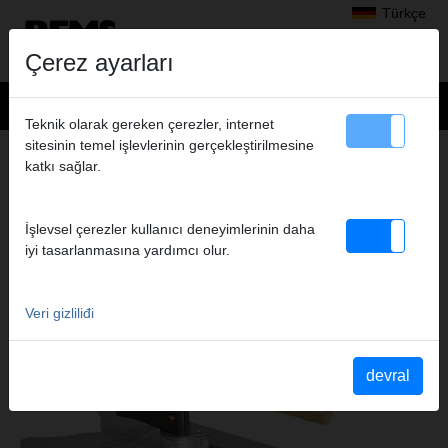
Türkçe
Çerez ayarları
Teknik olarak gereken çerezler, internet
sitesinin temel işlevlerinin gerçekleştirilmesine
Ürünler
>
katkı sağlar.
Elmas donanımlı karot tipi delme ucu, Elmas donanımlı duvar kanalı açma
ve kesip ayırma, Yaş ve kuru emme
> REMS Fayans burgusu
İşlevsel çerezler kullanıcı deneyimlerinin daha
REMS FAYANS BURGUSU
iyi tasarlanmasına yardımcı olur.
KURU DELME UÇLARI
Veri gizliliđi
devral