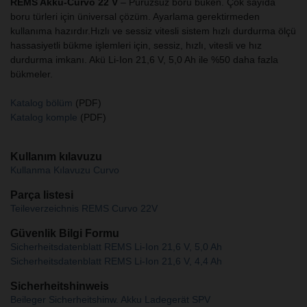
REMS Akku-Curvo 22 V
– Pürüzsüz boru büken. Çok sayıda
boru türleri için üniversal çözüm. Ayarlama gerektirmeden
kullanıma hazırdır.Hızlı ve sessiz vitesli sistem hızlı durdurma ölçü
hassasiyetli bükme işlemleri için, sessiz, hızlı, vitesli ve hız
durdurma imkanı. Akü Li-Ion 21,6 V, 5,0 Ah ile %50 daha fazla
bükmeler.
Katalog bölüm
(PDF)
Katalog komple
(PDF)
Kullanım kılavuzu
Kullanma Kılavuzu Curvo
Parça listesi
Teileverzeichnis REMS Curvo 22V
Güvenlik Bilgi Formu
Sicherheitsdatenblatt REMS Li-Ion 21,6 V, 5,0 Ah
Sicherheitsdatenblatt REMS Li-Ion 21,6 V, 4,4 Ah
Sicherheitshinweis
Beileger Sicherheitshinw. Akku Ladegerät SPV