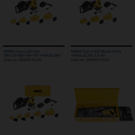
REMS Curvo 22V Set
REMS Curvo 22V Basic-Pack
3/8+1/2+5/8+3/4+7/8"+Akku5,0Ah
+Akku 21,6V, 5,0 Ah
Ürün no. 580080 R220
Ürün no. 580093 R220