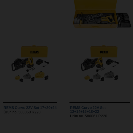
REMS Curvo 22V Set 17+20+24
REMS Curvo 22V Set
12+14+16+18+22
Ürün no. 580060 R220
Ürün no. 580061 R220