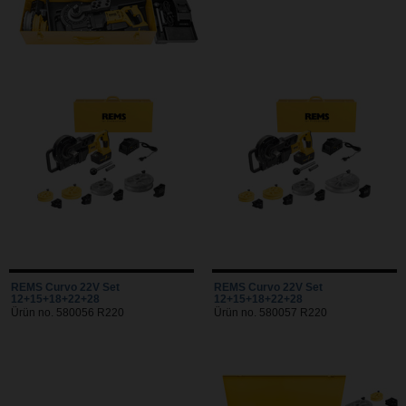
REMS Curvo 22V Set
REMS Curvo 22V Set
12+15+18+22+28
12+15+18+22+28
Ürün no. 580056 R220
Ürün no. 580057 R220