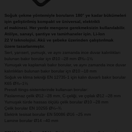
Soğuk çekme yöntemiyle boruların 180° ye kadar bükümeleri
için geliştirilmiş kompakt ve üniversal, elektrikli
el makinesi. Her yerde mengene gerekmeksizin kullanılabilir.
Atölye, sanayi, şantiye ve tamirhaneler için. Li-Ion
22 V teknolojisi. Akü ve şebeke üzerinden çalıştırılmak
üzere tasarlanmıştır.
Sert, yarısert, yumuşk, ve aynı zamanda ince duvar kalınlıkları
bulunan bakır borular içn Ø10 –28 mm Ø⅜–1⅛
Yumuşak ve kaplamalı bakır borular, ve aynı zamanda ince duvar
kalınlıkları bulunan bakır borular içn Ø10 –18 mm
Soğuk ve klima tekniği EN 12735-1 için kalın duvarlı bakır borular
K65 Ø⅜–1⅛
Pressfi ttings-sistemlerinde kullanıan borular:
Paslanmaz çelik Ø12 –28 mm, C-çeliği, ve çıplak Ø12 –28 mm
Yumuşak türde hassas ölçülü çelik borular Ø10 –28 mm
Çelik borular EN 10255 Ø¼–¾
Elektrik tesisat borular EN 50086 Ø16 –25 mm
Lamine borular Ø14 –40 mm