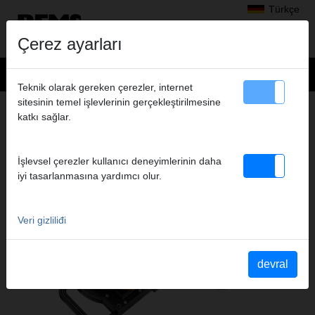
Türkçe
Çerez ayarları
Teknik olarak gereken çerezler, internet
sitesinin temel işlevlerinin gerçekleştirilmesine
Ürünler
>
Bükme işlemleri
> REMS Curvo 22 V
katkı sağlar.
REMS CURVO 22 V
AKÜLÜ BORU BÜKME MAKINESI
İşlevsel çerezler kullanıcı deneyimlerinin daha
iyi tasarlanmasına yardımcı olur.
Veri gizliliđi
devral