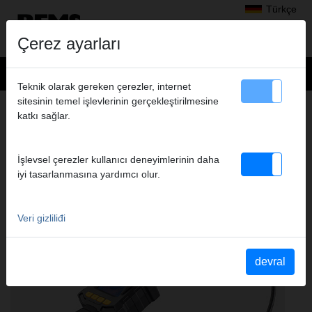
Türkçe
Çerez ayarları
Teknik olarak gereken çerezler, internet
sitesinin temel işlevlerinin gerçekleştirilmesine
Ürünler
>
Boru ve Kanal kontrolü, Boru ve Kanal temizleme
katkı sağlar.
> REMS MiniScope
REMS MINISCOPE
İşlevsel çerezler kullanıcı deneyimlerinin daha
KAMERALI ENDOSKOP
iyi tasarlanmasına yardımcı olur.
Veri gizliliđi
devral