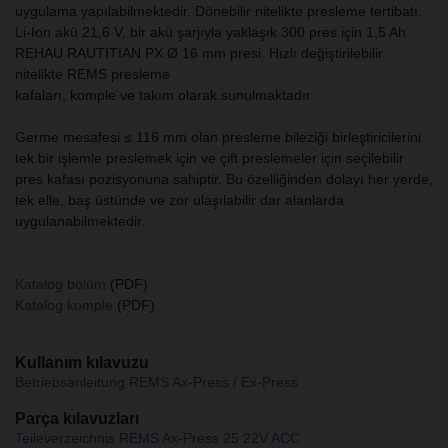
uygulama yapılabilmektedir. Dönebilir nitelikte presleme tertibatı.
Li-Ion akü 21,6 V, bir akü şarjıyla yaklaşık 300 pres için 1,5 Ah
REHAU RAUTITIAN PX Ø 16 mm presi. Hızlı değiştirilebilir
nitelikte REMS presleme
kafaları, komple ve takım olarak sunulmaktadır.
Germe mesafesi ≤ 116 mm olan presleme bileziği birleştiricilerini
tek bir işlemle preslemek için ve çift preslemeler için seçilebilir
pres kafası pozisyonuna sahiptir. Bu özelliğinden dolayı her yerde,
tek elle, baş üstünde ve zor ulaşılabilir dar alanlarda
uygulanabilmektedir.
Katalog bölüm
(PDF)
Katalog komple
(PDF)
Kullanım kılavuzu
Betriebsanleitung REMS Ax-Press / Ex-Press
Parça kılavuzları
Teileverzeichnis REMS Ax-Press 25 22V ACC