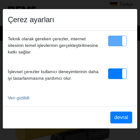
Türkçe
Çerez ayarları
Teknik olarak gereken çerezler, internet
sitesinin temel işlevlerinin gerçekleştirilmesine
Ürünler
>
Aksiyal presler
> REMS Ax-Press 25 L 22 V ACC
katkı sağlar.
REMS AX-PRESS 25 L 22 V ACC
OTOMATIK GERI ALMA TERTIBATI ILE
İşlevsel çerezler kullanıcı deneyimlerinin daha
DONATILMIŞ AKÜLÜ AKSIYAL PRES
iyi tasarlanmasına yardımcı olur.
Veri gizliliđi
devral