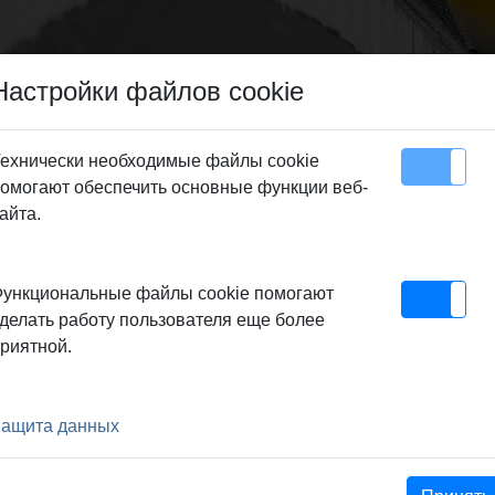
Настройки файлов cookie
ехнически необходимые файлы cookie
омогают обеспечить основные функции веб-
Карта сайта
Контакт
айта.
 удаление воздуха
> REMS Детект W
ункциональные файлы cookie помогают
делать работу пользователя еще более
риятной.
У ОСУШИТЕЛЮ ВОЗДУХА
ащита данных