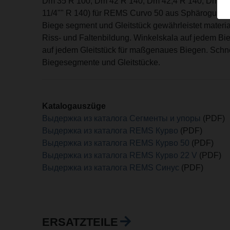
Dm 35 R 100, Dm 42 R 140, Dm 42,4 R 140, Dm 50
11/4"" R 140) für REMS Curvo 50 aus Sphäroguss.
Biege segment und Gleitstück gewährleistet materi
Riss- und Faltenbildung. Winkelskala auf jedem B
auf jedem Gleitstück für maßgenaues Biegen. Schn
Biegesegmente und Gleitstücke.
Katalogauszüge
Выдержка из каталога Сегменты и упоры
(PDF)
Выдержка из каталога REMS Курво
(PDF)
Выдержка из каталога REMS Курво 50
(PDF)
Выдержка из каталога REMS Курво 22 V
(PDF)
Выдержка из каталога REMS Синус
(PDF)
ERSATZTEILE