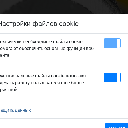
Настройки файлов cookie
ехнически необходимые файлы cookie
омогают обеспечить основные функции веб-
Карта сайта
Контакт
айта.
Gleitstück
ункциональные файлы cookie помогают
GLEITSTÜCK
делать работу пользователя еще более
риятной.
 druckstabil, aus
ащита данных
em Polyamid oder Aluminium
6,9 R 102, Dm 33,7 R 100,