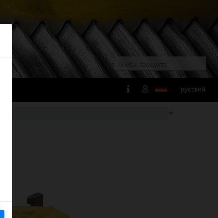
русский
+