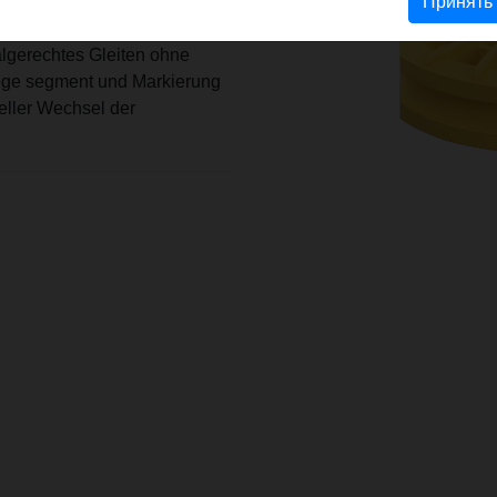
 R 135, Dm 1"" R 100, Dm
Принять
 Optimale Abstimmung von
algerechtes Gleiten ohne
iege segment und Markierung
eller Wechsel der