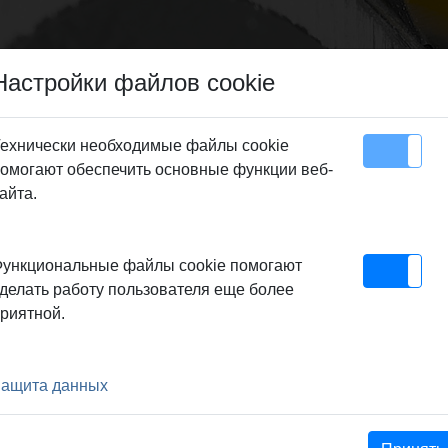
Настройки файлов cookie
ехнически необходимые файлы cookie
омогают обеспечить основные функции веб-
Карта сайта
Контакт
айта.
ункциональные файлы cookie помогают
делать работу пользователя еще более
риятной.
 3/8"", bis 180 Grad. Harte,
ащита данных
m. 10 - 35 mm, Dm. 3/8 - 1
andig, Dm. 10 - 18 mm,