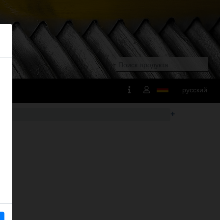
русский
+