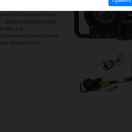
limatechnik EN 12735-1 Dm.
Принять
ichtrostendem Stahl Dm. 12 -
weiche Präzisionsstahlrohre
, Elektroinstallationsrohre
0 mm, u. a.
Sicherheits-Rutschkupplung,
osem, elektronischem