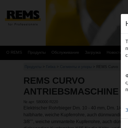
Т
п
О REMS
Продукты
Oбслуживание
Загрузка
Новости
с
Продукты
>
Гибка
>
Сегменты и упоры
> REMS Curvo
Ф
REMS CURVO
с
ANTRIEBSMASCHINE
п
№ арт. 580000 R220
Elektrischer Rohrbieger Dm. 10 - 40 mm, Dm. 1/4 - 1
З
halbharte, weiche Kupferrohre, auch dünnwandig, D
3/8"", weiche ummantelte Kupferrohre, auch dünnw