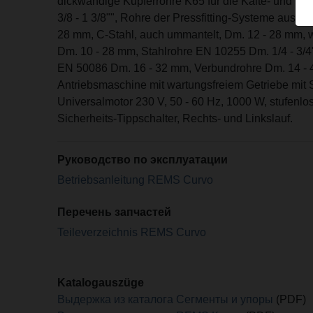
dickwandige Kupferrohre K65 für die Kälte- und K
3/8 - 1 3/8"", Rohre der Pressfitting-Systeme aus n
28 mm, C-Stahl, auch ummantelt, Dm. 12 - 28 mm, 
Dm. 10 - 28 mm, Stahlrohre EN 10255 Dm. 1/4 - 3/4""
EN 50086 Dm. 16 - 32 mm, Verbundrohre Dm. 14 - 4
Antriebsmaschine mit wartungsfreiem Getriebe mit 
Universalmotor 230 V, 50 - 60 Hz, 1000 W, stufenl
Sicherheits-Tippschalter, Rechts- und Linkslauf.
Руководство по эксплуатации
Betriebsanleitung REMS Curvo
Перечень запчастей
Teileverzeichnis REMS Curvo
Katalogauszüge
Выдержка из каталога Сегменты и упоры
(PDF)