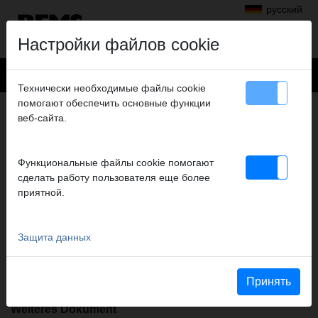
русский
Настройки файлов cookie
Технически необходимые файлы cookie
помогают обеспечить основные функции
+
Продукты
>
Монтаж
>
REMS Helix 22 V VE
> Akku Li-Ion 21,6 V, 2,5 Ah
веб-сайта.
AKKU LI-ION 21,6 V, 2,5 AH
№ арт. 571571 R22
Функциональные файлы cookie помогают
Ersatz-Akku Li-Ion 21,6V, 2,5Ah
сделать работу пользователя еще более
приятной.
Sicherheitsdatenblatt
Sicherheitsdatenblatt REMS Li-Ion 21,6 V, 2,5 Ah
Защита данных
Sicherheitshinweis
Beileger Sicherheitshinw. Akku Ladegerät SPV
Принять
Weiteres Dokument