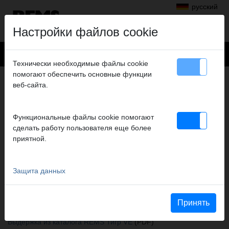
русский
Настройки файлов cookie
Технически необходимые файлы cookie
помогают обеспечить основные функции
+
Продукты
>
Пиление
>
REMS Тигр
> Schutzkappe
веб-сайта.
SCHUTZKAPPE
FÜR SPINDELENDE
Функциональные файлы cookie помогают
FÜHRUNGSHALTER
сделать работу пользователя еще более
приятной.
№ арт. 563008 R
Schutzkappe für Führungshalter 2"", 4"" bzw. 6"" zum Spannen
von dünnwandigem Material
Защита данных
Katalogauszüge
Принять
Выдержка из каталога REMS Тигр
(PDF)
Выдержка из каталога REMS Тигр VE
(PDF)