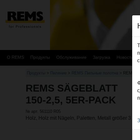
Т
п
О REMS
Продукты
Oбслуживание
Загрузка
Новости
с
Продукты
>
Пиление
>
REMS Пильные полотна
> REMS Sä
Ф
REMS SÄGEBLATT
с
150-2,5, 5ER-PACK
п
№ арт. 561110 R05
Holz, Holz mit Nägeln, Paletten, Metall größer 3 m
З