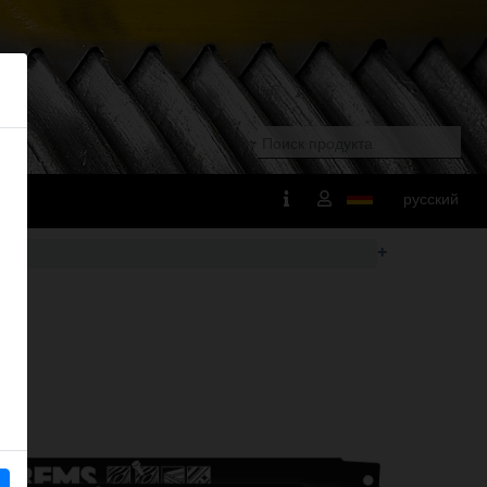
русский
+