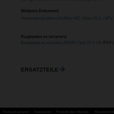
Weiteres Dokument
Verwendungsübersicht Akku-WZ / Akku-SLG / SPV
Выдержка из каталога
Выдержка из каталога REMS Тигр 22 V VE
(PDF)
ERSATZTEILE
Полный каталог
Кампания
Produkt des Monats
Messtechni