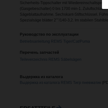
Sicherheits-Tippschalter mit Wiedereinschaltsperr
(Gasgebeschalter) 0 bis 1700 min-1. Zuluftschlauch,
Sägeblattaufnahme. Sechskant-Stiftschlüssel. Führ
Spezialsäge blätter 2""/140-3,2. Im stabilen Stahlbl
Руководство по эксплуатации
Betriebsanleitung REMS Tiger/Cat/Puma
Перечень запчастей
Teileverzeichnis REMS Säbelsägen
Выдержка из каталога
Выдержка из каталога REMS Тигр пневматик
(PD