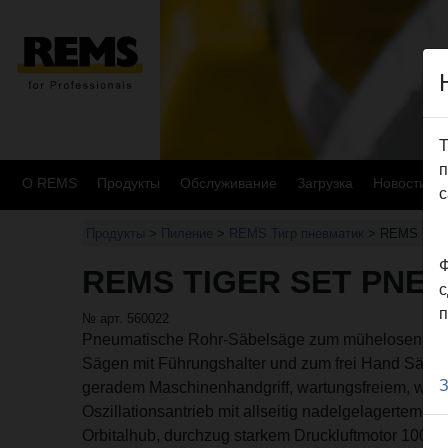
Т
п
О REMS
Продукты
Oбслуживание
Загрузка
Новости
с
Продукты
>
Пиление
>
REMS Тигр пневматик
> REMS Tiger
Ф
REMS TIGER SET PNE
с
п
№ арт. 560022
Pneumatische Rohr-Säbelsäge zum mühelosen, schn
Sägen mit Führungshalter und zum frei Hand Sägen
З
geradem Maschinenhandgriff, wartungsfreiem, was
Oszillationsantrieb mit allseitig nadelgelagertem K
Orbitalhub, durchzug starkem Druckluftmotor 1000 W