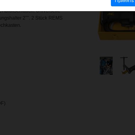
Принять
e. Hubzahlsteuerung
 Abluftschlauch. Universelle
ungshalter 2"". 2 Stück REMS
echkasten.
F)