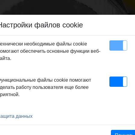
Настройки файлов cookie
ехнически необходимые файлы cookie
омогают обеспечить основные функции веб-
Карта сайта
Контакт
айта.
 Set pneumatic
ункциональные файлы cookie помогают
UMATIC
делать работу пользователя еще более
риятной.
ellen, rechtwinkligen
. Antriebsmaschine mit
ащита данных
ser- und staubgeschütztem
urbeltrieb (ANC), aggressivem
, Betriebsdruck 6 bar,