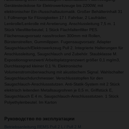
Gerätesteckdose für Elektrowerkzeuge bis 2200W, mit
elektronischer Ein-/Ausschaltautomatik. Großer Behälterinhalt 31
I, Füllmenge für Flüssigkeiten 17 l. Fahrbar, 2 Laufräder,
Lenkrolle/Lenkrolle mit Arretierung. Anschlussleitung 7,5 m. 1
Stück Vliesfilterbeutel, 1 Stück Flachfaltenfilter PES.
Flächensaugvorsatz nass/trocken 300mm mit Rollen,
Bürstenstreifen, Gummilippen. Fugensaugvorsatz. Adapter
Saugschlauch/Elektrowerkzeug Pull 2. Integrierte Halterungen für
Anschlussleitung, Saugschlauch und Zubehör. Staubklasse M.
Expositionsgrenzwert/ Arbeitsplatzgrenzwert größer 0,1 mg/m3,
Durchlassgrad kleiner 0,1 %. Elektronische
Volumenstromüberwachung mit akustischem Signal. Wahlschalter
Saugschlauchdurchmesser. Verschlussstopfen für den
Saugschlauch-Anschlussstutzen. Anti-Statik-System mit 2 Stück
elektrisch leitenden Metallsaugrohren je 0,5 m, Griffstück E,
Saugschlauch E 4 m, Saugschlauch-Anschlussstutzen. 1 Stück
Polyethylenbeutel. Im Karton
Руководство по эксплуатации
Betriebsanleitung REMS Pull 2 L / Pull 2 M