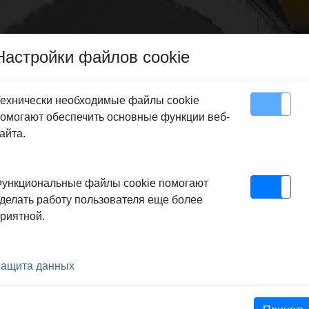
Настройки файлов cookie
ехнически необходимые файлы cookie
омогают обеспечить основные функции веб-
Карта сайта
Контакт
айта.
е станки
>
REMS Picus S1, S3, SR, S2/3,5 - Oснастка
> Wasserabsaug-Vor
ункциональные файлы cookie помогают
RICHTUNG
делать работу пользователя еще более
риятной.
. 170 mm, bestehend aus
Dm. 200 mm und
ащита данных