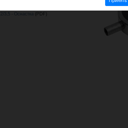
Принять
/3,5 - Oснастка
(PDF)