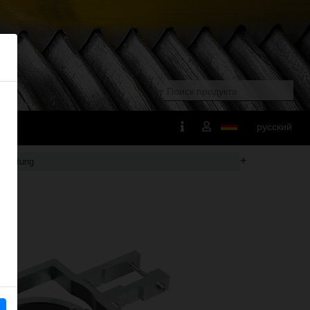
русский
+
richtung