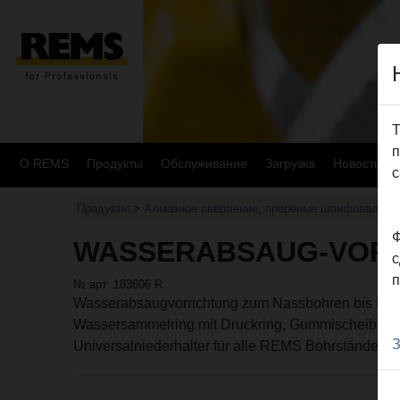
Т
п
О REMS
Продукты
Oбслуживание
Загрузка
Новости
с
Продукты
>
Алмазное сверление, пререные шлифовальны
Ф
WASSERABSAUG-VOR
с
п
№ арт. 183606 R
Wasserabsaugvorrichtung zum Nassbohren bis Dm
Wassersammelring mit Druckring, Gummischeibe 
З
Universalniederhalter für alle REMS Bohrständer.