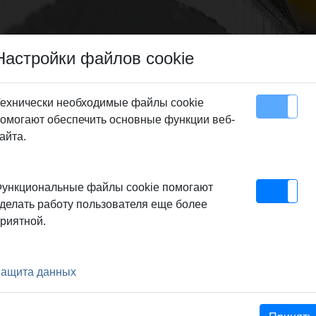
Настройки файлов cookie
ехнически необходимые файлы cookie
омогают обеспечить основные функции веб-
Карта сайта
Контакт
айта.
е станки
>
REMS Универсальные алмазные коронки
> REMS UDKB
ункциональные файлы cookie помогают
делать работу пользователя еще более
риятной.
zbar zum Trocken- und
ащита данных
iele Materialien, z. B. Beton,
Estrich aller Art.