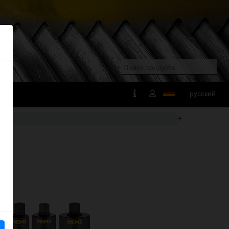
русский
+