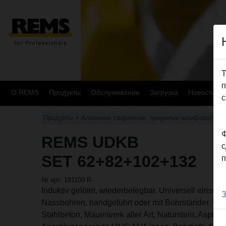
Т
п
О REMS
Продукты
Oбслуживание
Загрузка
Новости
с
Продукты
>
Алмазное сверление, пререные шлифовальны
Ф
REMS UDKB
с
SET 62+82+102+132
п
№ арт. 181100 R
Induktiv gelötet, wiederbelegbar. Universell einset
З
Nassbohren, handgeführt oder mit Bohrständer. Für v
Stahlbeton, Mauerwerk aller Art, Naturstein, Asphalt, 