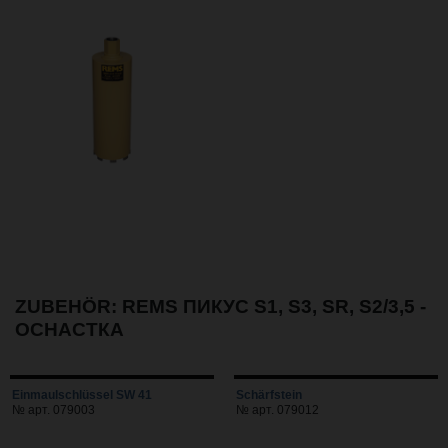
ZUBEHÖR: REMS ПИКУС S1, S3, SR, S2/3,5 -
OСНАСТКА
Einmaulschlüssel SW 41
Schärfstein
№ арт. 079003
№ арт. 079012