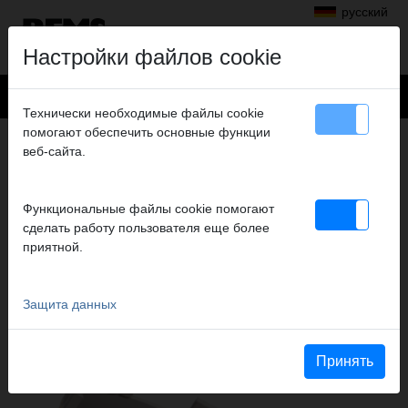
русский
Настройки файлов cookie
Технически необходимые файлы cookie
помогают обеспечить основные функции
Продукты
>
Алмазное сверление, пререные шлифовальные станки
веб-сайта.
> REMS универсальные алмазные коронки LS для сухого сверления
REMS УНИВЕРСАЛЬНЫЕ АЛМАЗНЫЕ
Функциональные файлы cookie помогают
КОРОНКИ LS ДЛЯ СУХОГО
сделать работу пользователя еще более
СВЕРЛЕНИЯ
приятной.
ДЛЯ REMS ПИКУС DP И ДРУГИХ
ПОДХОДЯЩИХ ИЗГОТОВИТЕЛЕЙ
Защита данных
Принять