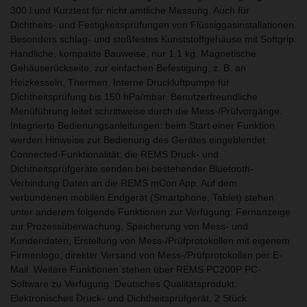
300 l und Kurztest für nicht amtliche Messung. Auch für
Dichtheits- und Festigkeitsprüfungen von Flüssiggasinstallationen.
Besonders schlag- und stoßfestes Kunststoffgehäuse mit Softgrip.
Handliche, kompakte Bauweise, nur 1,1 kg. Magnetische
Gehäuserückseite, zur einfachen Befestigung, z. B. an
Heizkesseln, Thermen. Interne Druckluftpumpe für
Dichtheitsprüfung bis 150 hPa/mbar. Benutzerfreundliche
Menüführung leitet schrittweise durch die Mess-/Prüfvorgänge.
Integrierte Bedienungsanleitungen: beim Start einer Funktion
werden Hinweise zur Bedienung des Gerätes eingeblendet.
Connected-Funktionalität: die REMS Druck- und
Dichtheitsprüfgeräte senden bei bestehender Bluetooth-
Verbindung Daten an die REMS mCon App. Auf dem
verbundenen mobilen Endgerät (Smartphone, Tablet) stehen
unter anderem folgende Funktionen zur Verfügung: Fernanzeige
zur Prozessüberwachung, Speicherung von Mess- und
Kundendaten, Erstellung von Mess-/Prüfprotokollen mit eigenem
Firmenlogo, direkter Versand von Mess-/Prüfprotokollen per E-
Mail. Weitere Funktionen stehen über REMS PC200P PC-
Software zu Verfügung. Deutsches Qualitätsprodukt.
Elektronisches Druck- und Dichtheitsprüfgerät, 2 Stück