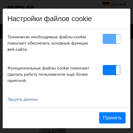
русский
Настройки файлов cookie
Технически необходимые файлы cookie
помогают обеспечить основные функции
Продукты
>
Заморозка
>
REMS Фриго 2 F-Zero
веб-сайта.
> Einsatz 54 mm, 2er-Pack
EINSATZ 54 MM, 2ER-PACK
Функциональные файлы cookie помогают
№ арт. 131157 R
сделать работу пользователя еще более
Einfriereinsatz, 2er-Pack für REMS Frigo 2 F-Zero
приятной.
Защита данных
Выдержка из каталога
Выдержка из каталога REMS Фриго 2 F-Zero
(PDF)
Принять