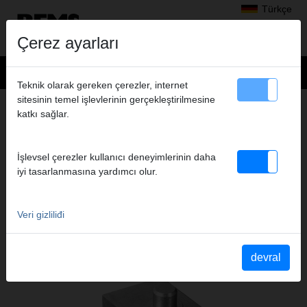
Türkçe
Çerez ayarları
Teknik olarak gereken çerezler, internet
sitesinin temel işlevlerinin gerçekleştirilmesine
Ürünler
>
Bükme işlemleri
>
REMS Python
katkı sağlar.
> Büküm Parçası+kızak Ø 75 R260
BÜKÜM PARÇASI+KIZAK Ø 75 R260
İşlevsel çerezler kullanıcı deneyimlerinin daha
Ürün no. 590063 R
iyi tasarlanmasına yardımcı olur.
Biegesegment und 2 Gleitstück Dm75 R260
Veri gizliliđi
Katalog bölüm
Katalog bölüm REMS Python
(PDF)
devral