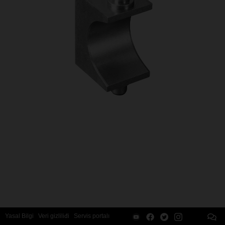
Yasal Bilgi
Veri gizliliđi
Servis portalı