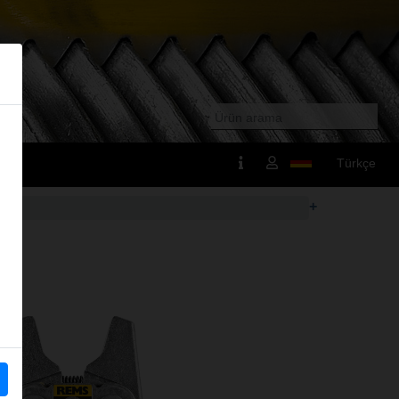
Türkçe
+