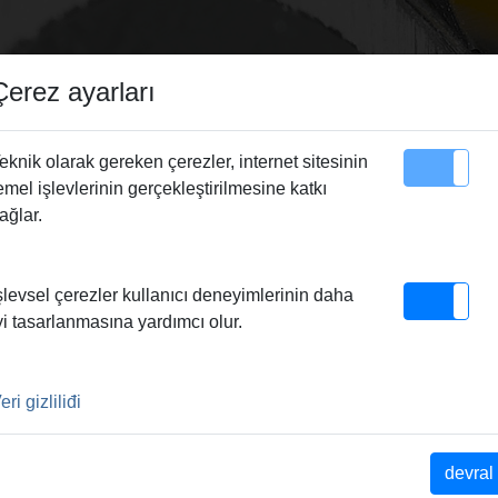
Çerez ayarları
eknik olarak gereken çerezler, internet sitesinin
emel işlevlerinin gerçekleştirilmesine katkı
Site Haritası
Irtibat
ağlar.
enesi Mini UNC 3/8"
şlevsel çerezler kullanıcı deneyimlerinin daha
 3/8"
yi tasarlanmasına yardımcı olur.
r Stahl, nichtrostenden
eri gizliliđi
devral