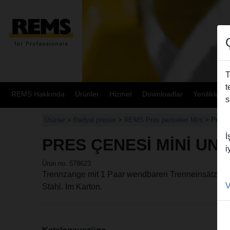
T
t
REMS Hakkında
Ürünler
Hizmet
Downloadlar
Yenilikler
s
Ürünler
>
Radyal presler
>
REMS Pres penseleri Mini
> Pres Ç
İ
PRES ÇENESI MINI UNC
i
Ürün no. 578623
Trennzange mit 1 Paar wendbaren Trenneinsätzen fü
V
Stahl. Im Karton.