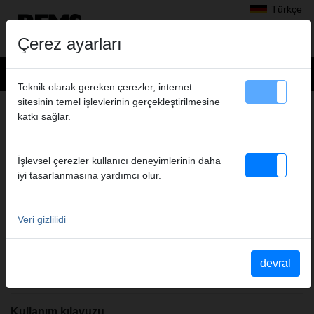
Türkçe
Çerez ayarları
Teknik olarak gereken çerezler, internet
sitesinin temel işlevlerinin gerçekleştirilmesine
Ürünler
>
Testereler ile kesme
>
REMS Cat ANC VE
> REMS Cat ANC VE
katkı sağlar.
REMS CAT ANC VE
Ürün no. 560004 R220
İşlevsel çerezler kullanıcı deneyimlerinin daha
Elektrische Universal-Säbelsäge mit Vario-Elektronik (VE) zum frei
iyi tasarlanmasına yardımcı olur.
Hand Sägen. Antriebsmaschine mit Spatenhandgriff,
wartungsfreiem, wasser- und staubgeschütztem
Oszillationsantrieb mit allseitig nadelgelagertem Kurbeltrieb
Veri gizliliđi
(ANC), aggressivem Orbitalhub, durchzugstarkem Universalmotor
230 V, 50 - 60 Hz, 1050 W, Sicherheits-Tippschalter. Stufenlose
elektronische Hubzahlsteuerung (Gasgebeschalter) 0 bis 2400
devral
min-1. Universelle Sägeblattaufnahme. Sechskant-Stiftschlüssel.
Kullanım kılavuzu