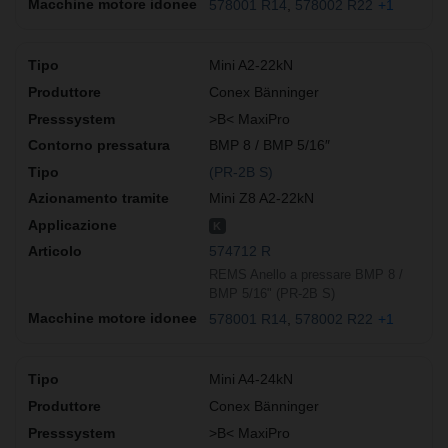
578001 R14
578002 R22
+1
Mini A2-22kN
Conex Bänninger
>B< MaxiPro
BMP 8 / BMP 5/16″
(PR-2B S)
Mini Z8 A2-22kN
K
574712 R
REMS Anello a pressare BMP 8 /
BMP 5/16" (PR-2B S)
578001 R14
578002 R22
+1
Mini A4-24kN
Conex Bänninger
>B< MaxiPro