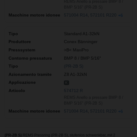
REMS Anello a pressare BMP 8 /
BMP 5/16" (PR-2B S)
571004 R14
572101 R220
+6
Standard A1-32kN
Conex Bänninger
>B< MaxiPro
BMP 8 / BMP 5/16″
(PR-2B S)
Z8 A1-32kN
K
574712 R
REMS Anello a pressare BMP 8 /
BMP 5/16" (PR-2B S)
571004 R14
572101 R220
+6
(PR-2B S)
REMS Pressring (PR-2B S), stufenlos schwenkbar, mit 2