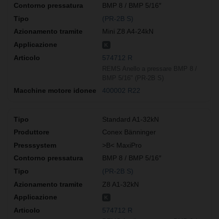
BMP 8 / BMP 5/16″
(PR-2B S)
Mini Z8 A4-24kN
K
574712 R
REMS Anello a pressare BMP 8 /
BMP 5/16" (PR-2B S)
400002 R22
Standard A1-32kN
Conex Bänninger
>B< MaxiPro
BMP 8 / BMP 5/16″
(PR-2B S)
Z8 A1-32kN
K
574712 R