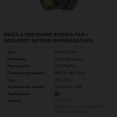
PINZA A PRESSARE IDONEA PER I
SEGUENTI SISTEMI DI PRESSATURA
Mini A2-22kN
Conex Bänninger
>B< MaxiPro
BMP 8 / BMP 5/16″
(PR-2B S)
Mini Z8 A2-22kN
K
574712 R
REMS Anello a pressare BMP 8 /
BMP 5/16" (PR-2B S)