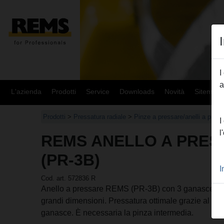
I
a
L'azienda
Prodotti
Service
Downloads
Novità
Sitemap
Prodotti
>
Pressatura radiale
>
Pinze a pressare/anelli a pre
I
l
REMS ANELLO A PRES
(PR-3B)
I
Cod. art. 572836 R
Anello a pressare REMS (PR-3B) con 3 ganasce per
grandi dimensioni. Pressatura ottimale grazie al mo
ganasce. È necessaria la pinza intermedia.