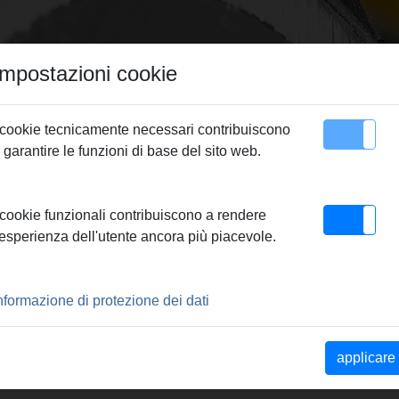
Impostazioni cookie
 cookie tecnicamente necessari contribuiscono
 garantire le funzioni di base del sito web.
Contatto
ssare REMS
> REMS Anello a pressare RN 63
 cookie funzionali contribuiscono a rendere
'esperienza dell'utente ancora più piacevole.
SARE RN 63
nformazione di protezione dei dati
 pressature impegnative di
vimento radiale delle
applicare