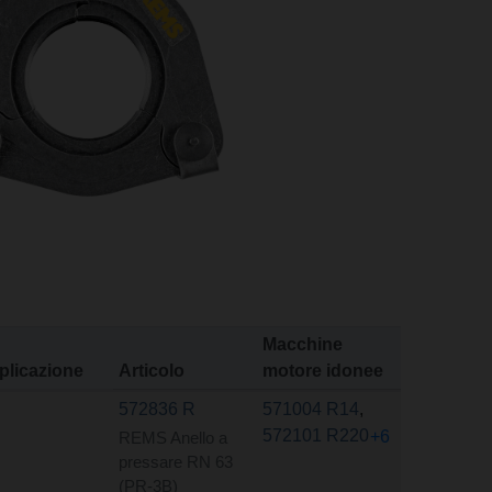
Macchine
plicazione
Articolo
motore idonee
572836 R
571004 R14
,
572101 R220
+6
REMS Anello a
pressare RN 63
(PR-3B)