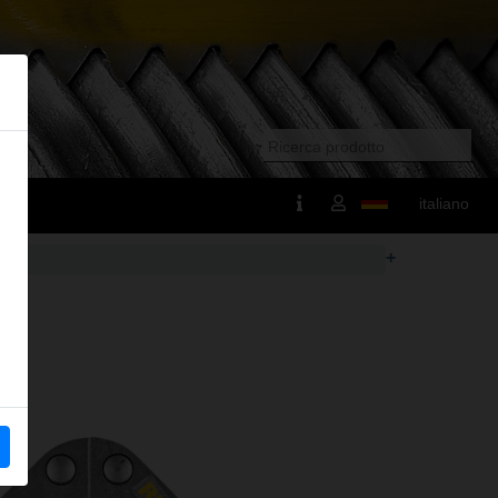
italiano
+