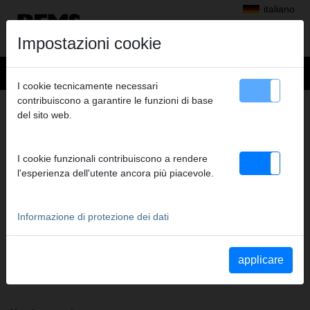
italiano
Impostazioni cookie
I cookie tecnicamente necessari
contribuiscono a garantire le funzioni di base
+
Prodotti
>
Pressatura radiale
>
Pinze a pressare/anelli a pressare REMS
del sito web.
> REMS Pinza a pressare VAU 25
REMS PINZA A PRESSARE VAU 25
I cookie funzionali contribuiscono a rendere
(PZ-2B) A1-32KN
l'esperienza dell'utente ancora più piacevole.
Cod. art. 572691
Pinza a pressare REMS (PZ-2B) con 2 ganasce monoblocco
orientabili. Il modello standard più venduto.
Informazione di protezione dei dati
Indicazioni di sicurezza
applicare
Istruzioni di sicurezza PP/AP/PI/PP E01/Tagliacavo