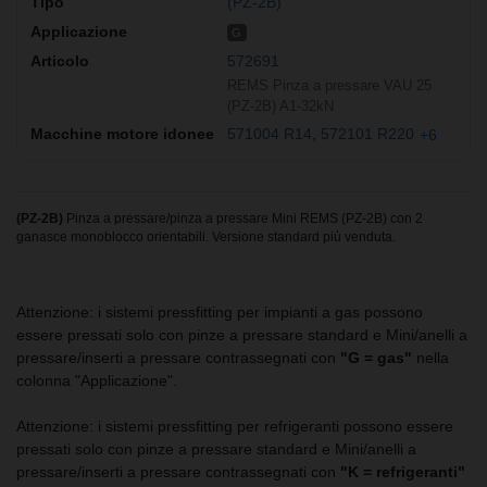
(PZ-2B)
G
572691
REMS Pinza a pressare VAU 25
(PZ-2B) A1-32kN
571004 R14
572101 R220
+6
(PZ-2B)
Pinza a pressare/pinza a pressare Mini REMS (PZ-2B) con 2
ganasce monoblocco orientabili. Versione standard più venduta.
Attenzione: i sistemi pressfitting per impianti a gas possono
essere pressati solo con pinze a pressare standard e Mini/anelli a
pressare/inserti a pressare contrassegnati con
"G = gas"
nella
colonna "Applicazione".
Attenzione: i sistemi pressfitting per refrigeranti possono essere
pressati solo con pinze a pressare standard e Mini/anelli a
pressare/inserti a pressare contrassegnati con
"K = refrigeranti"