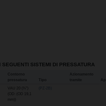
I SEGUENTI SISTEMI DI PRESSATURA
Contorno
Azionamento
pressatura
Tipo
tramite
Ap
VAU 20 (¾″)
(PZ-2B)
(OD: (OD 19,1
mm))