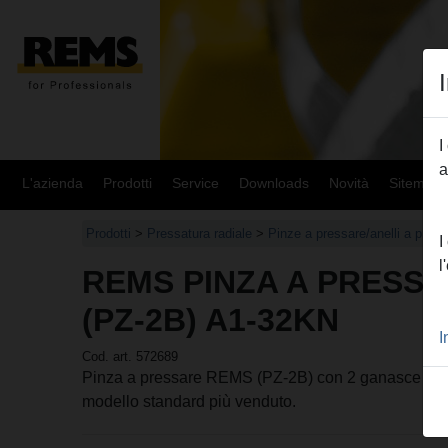
I
a
L'azienda
Prodotti
Service
Downloads
Novità
Sitemap
Prodotti
>
Pressatura radiale
>
Pinze a pressare/anelli a pre
I
l
REMS PINZA A PRESSA
(PZ-2B) A1-32KN
I
Cod. art. 572689
Pinza a pressare REMS (PZ-2B) con 2 ganasce monob
modello standard più venduto.