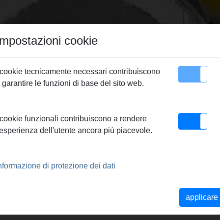
Impostazioni cookie
 cookie tecnicamente necessari contribuiscono
 garantire le funzioni di base del sito web.
Contatto
ssare REMS
> REMS Pinza a pressare VAU 20
 cookie funzionali contribuiscono a rendere
'esperienza dell'utente ancora più piacevole.
RE VAU 20
nformazione di protezione dei dati
locco orientabili. Il
applicare