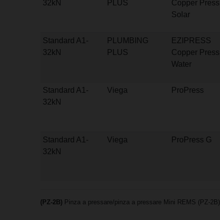
32kN
PLUS
Copper Press
Solar
Standard A1-
PLUMBING
EZIPRESS
32kN
PLUS
Copper Press
Water
Standard A1-
Viega
ProPress
32kN
Standard A1-
Viega
ProPress G
32kN
(PZ-2B)
Pinza a pressare/pinza a pressare Mini REMS (PZ-2B) 