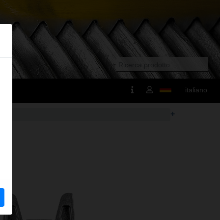
italiano
+