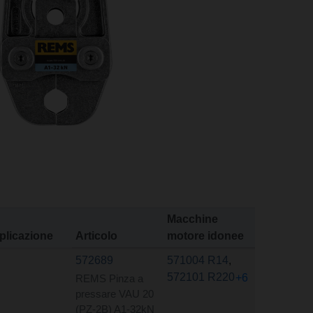
Macchine
plicazione
Articolo
motore idonee
572689
571004 R14
,
572101 R220
+6
REMS Pinza a
pressare VAU 20
(PZ-2B) A1-32kN