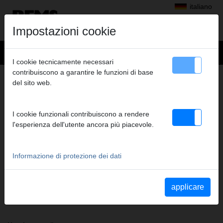
italiano
Impostazioni cookie
I cookie tecnicamente necessari
contribuiscono a garantire le funzioni di base
+
Prodotti
>
Pressatura radiale
>
Pinze a pressare/anelli a pressare REMS
del sito web.
> REMS Pinza a pressare VUS 1/2"
REMS PINZA A PRESSARE VUS 1/2"
I cookie funzionali contribuiscono a rendere
(PZ-2B) A1-32KN
l'esperienza dell'utente ancora più piacevole.
Cod. art. 571770
Pinza a pressare REMS (PZ-2B) con 2 ganasce monoblocco
orientabili. Il modello standard più venduto.
Informazione di protezione dei dati
Indicazioni di sicurezza
applicare
Istruzioni di sicurezza PP/AP/PI/PP E01/Tagliacavo