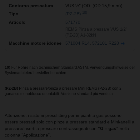
VUS ½″ (OD: (OD 15,9 mm))
10)
(PZ-2B)
571770
REMS Pinza a pressare VUS 1/2"
(PZ-2B) A1-32kN
571004 R14
572101 R220
+6
10)
Für Rohre nach technischem Standard ASTM. Verwendungshinweise der
Systemanbieter/-hersteller beachten.
(PZ-2B)
Pinza a pressare/pinza a pressare Mini REMS (PZ-2B) con 2
ganasce monoblocco orientabili. Versione standard più venduta.
Attenzione: i sistemi pressfitting per impianti a gas possono
essere pressati solo con pinze a pressare standard e Mini/anelli a
pressare/inserti a pressare contrassegnati con
"G = gas"
nella
colonna "Applicazione".