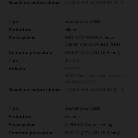
571004 R14
572101 R220
+6
Standard A1-32kN
Elkhart
APOLLOXPRESS Fittings
Copper and Low-Lead Brass
VUS ½″ (OD: (OD 15,9 mm))
(PZ-2B)
571770
REMS Pinza a pressare VUS 1/2"
(PZ-2B) A1-32kN
571004 R14
572101 R220
+6
Standard A1-32kN
Grinnell
G-PRESS Copper Fittings
VUS ½″ (OD: (OD 15,9 mm))