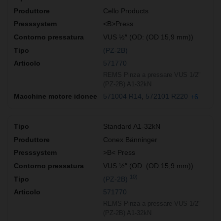
Cello Products
<B>Press
VUS ½″ (OD: (OD 15,9 mm))
(PZ-2B)
571770
REMS Pinza a pressare VUS 1/2"
(PZ-2B) A1-32kN
571004 R14
572101 R220
+6
Standard A1-32kN
Conex Bänninger
>B< Press
VUS ½″ (OD: (OD 15,9 mm))
10)
(PZ-2B)
571770
REMS Pinza a pressare VUS 1/2"
(PZ-2B) A1-32kN