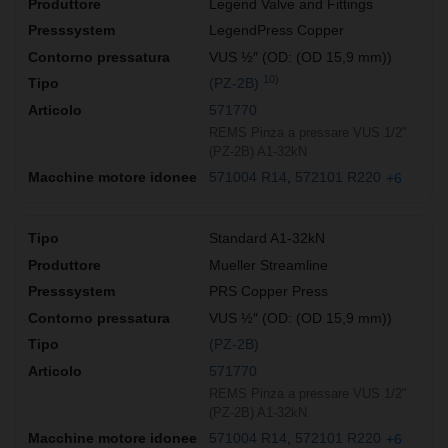
Legend Valve and Fittings
LegendPress Copper
VUS ½″ (OD: (OD 15,9 mm))
10)
(PZ-2B)
571770
REMS Pinza a pressare VUS 1/2"
(PZ-2B) A1-32kN
571004 R14
572101 R220
+6
Standard A1-32kN
Mueller Streamline
PRS Copper Press
VUS ½″ (OD: (OD 15,9 mm))
(PZ-2B)
571770
REMS Pinza a pressare VUS 1/2"
(PZ-2B) A1-32kN
571004 R14
572101 R220
+6