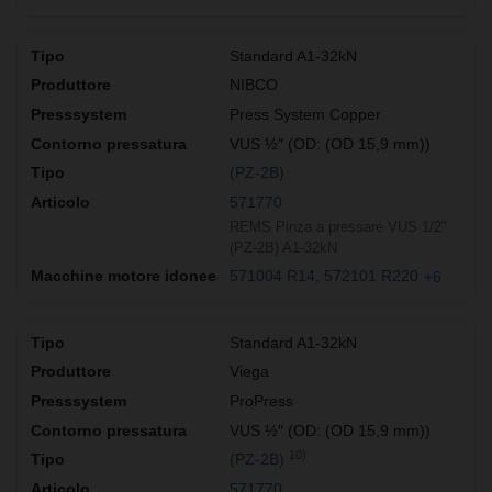
Standard A1-32kN
NIBCO
Press System Copper
VUS ½″ (OD: (OD 15,9 mm))
(PZ-2B)
571770
REMS Pinza a pressare VUS 1/2"
(PZ-2B) A1-32kN
571004 R14
572101 R220
+6
Standard A1-32kN
Viega
ProPress
VUS ½″ (OD: (OD 15,9 mm))
10)
(PZ-2B)
571770