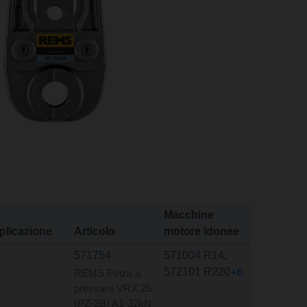
Macchine
plicazione
Articolo
motore idonee
571754
571004 R14
,
572101 R220
+6
REMS Pinza a
pressare VRX 25
(PZ-2B) A1-32kN