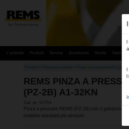
I
a
L'azienda
Prodotti
Service
Downloads
Novità
Sitemap
Prodotti
>
Pressatura radiale
>
Pinze a pressare/anelli a pre
I
l
REMS PINZA A PRESSA
(PZ-2B) A1-32KN
I
Cod. art. 571754
Pinza a pressare REMS (PZ-2B) con 2 ganasce monob
modello standard più venduto.