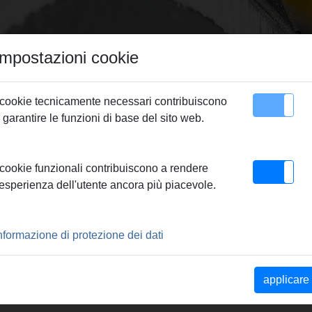
Impostazioni cookie
 cookie tecnicamente necessari contribuiscono
 garantire le funzioni di base del sito web.
Contatto
ssare REMS
> REMS Pinza a pressare VRX 25
 cookie funzionali contribuiscono a rendere
'esperienza dell'utente ancora più piacevole.
RE VRX 25
nformazione di protezione dei dati
locco orientabili. Il
applicare