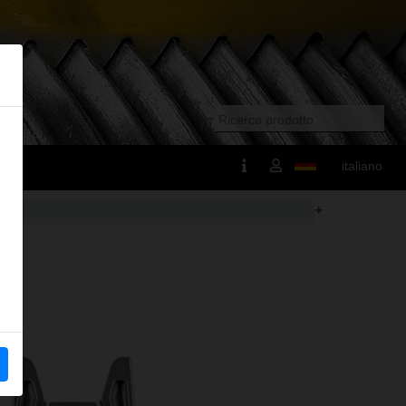
italiano
+