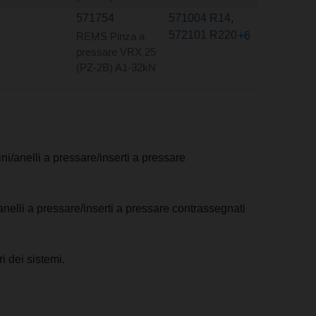
571754
571004 R14
,
572101 R220
+6
REMS Pinza a
pressare VRX 25
(PZ-2B) A1-32kN
ni/anelli a pressare/inserti a pressare
anelli a pressare/inserti a pressare contrassegnati
i dei sistemi.