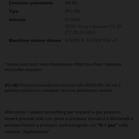
VX 20
*
(PZ-2B)
571640
REMS Pinza a pressare VX 20*
(PZ-2B) A1-32kN
574000 R
571004 R14
+7
*
Antrieb auch durch Hand-Radialpresse REMS Eco-Press. Nationale
Vorschriften beachten.
(PZ-2B)
Pinza a pressare/pinza a pressare Mini REMS (PZ-2B) con 2
ganasce monoblocco orientabili. Versione standard più venduta.
Attenzione: i sistemi pressfitting per impianti a gas possono
essere pressati solo con pinze a pressare standard e Mini/anelli a
pressare/inserti a pressare contrassegnati con
"G = gas"
nella
colonna "Applicazione".