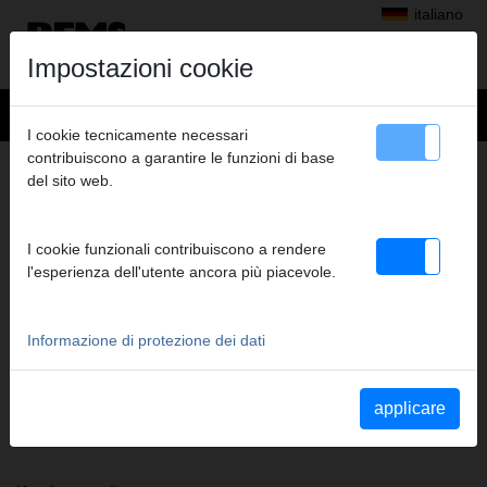
italiano
Impostazioni cookie
I cookie tecnicamente necessari
contribuiscono a garantire le funzioni di base
+
Prodotti
>
Pressatura radiale
>
Pinze a pressare/anelli a pressare REMS
del sito web.
> REMS Pinza a pressare VX 20*
REMS PINZA A PRESSARE VX 20*
I cookie funzionali contribuiscono a rendere
(PZ-2B) A1-32KN
l'esperienza dell'utente ancora più piacevole.
Cod. art. 571640
Pinza a pressare REMS (PZ-2B) con 2 ganasce monoblocco
orientabili. Il modello standard più venduto.
Informazione di protezione dei dati
Indicazioni di sicurezza
applicare
Istruzioni di sicurezza PP/AP/PI/PP E01/Tagliacavo