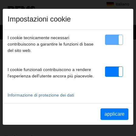
italiano
Impostazioni cookie
I cookie tecnicamente necessari
contribuiscono a garantire le funzioni di base
+
Prodotti
>
Pressatura radiale
>
Pinze a pressare/anelli a pressare REMS
del sito web.
> REMS Pinza a pressare RFIz 25
REMS PINZA A PRESSARE RFIZ 25
I cookie funzionali contribuiscono a rendere
(PZ-2B) A1-32KN
l'esperienza dell'utente ancora più piacevole.
Cod. art. 571337
Pinza a pressare REMS (PZ-2B) con 2 ganasce monoblocco
orientabili. Il modello standard più venduto.
Informazione di protezione dei dati
Indicazioni di sicurezza
applicare
Istruzioni di sicurezza PP/AP/PI/PP E01/Tagliacavo