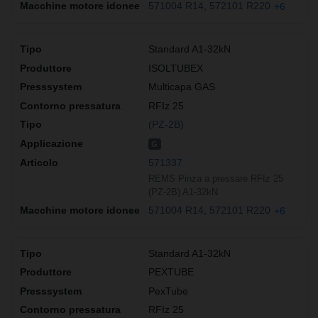
571004 R14
572101 R220
+6
Standard A1-32kN
ISOLTUBEX
Multicapa GAS
RFIz 25
(PZ-2B)
G
571337
REMS Pinza a pressare RFIz 25
(PZ-2B) A1-32kN
571004 R14
572101 R220
+6
Standard A1-32kN
PEXTUBE
PexTube
RFIz 25