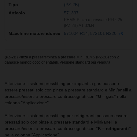
(PZ-2B)
571337
REMS Pinza a pressare RFIz 25
(PZ-2B) A1-32kN
571004 R14
572101 R220
+6
(PZ-2B)
Pinza a pressare/pinza a pressare Mini REMS (PZ-2B) con 2
ganasce monoblocco orientabili. Versione standard più venduta.
Attenzione: i sistemi pressfitting per impianti a gas possono
essere pressati solo con pinze a pressare standard e Mini/anelli a
pressare/inserti a pressare contrassegnati con
"G = gas"
nella
colonna "Applicazione".
Attenzione: i sistemi pressfitting per refrigeranti possono essere
pressati solo con pinze a pressare standard e Mini/anelli a
pressare/inserti a pressare contrassegnati con
"K = refrigeranti"
nella colonna "Applicazione".