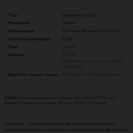
Standard A1-32kN
SANHA
3fit-Press Pb-free Serie 25000
Fz 40
(PZ-2B)
570742
REMS Pinza a pressare Fz 40 (PZ-
2B) A1-32kN
571004 R14
572101 R220
+6
(PZ-2B)
Pinza a pressare/pinza a pressare Mini REMS (PZ-2B) con 2
ganasce monoblocco orientabili. Versione standard più venduta.
Attenzione: i sistemi pressfitting per impianti a gas possono
essere pressati solo con pinze a pressare standard e Mini/anelli a