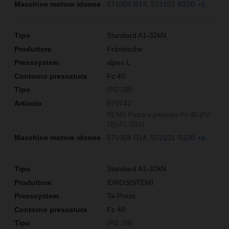
571004 R14
572101 R220
+6
Standard A1-32kN
Fränkische
alpex L
Fz 40
(PZ-2B)
570742
REMS Pinza a pressare Fz 40 (PZ-
2B) A1-32kN
571004 R14
572101 R220
+6
Standard A1-32kN
IDROSISTEMI
Ta-Press
Fz 40
(PZ-2B)