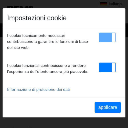
italiano
Impostazioni cookie
I cookie tecnicamente necessari
contribuiscono a garantire le funzioni di base
+
Prodotti
>
Pressatura radiale
>
Pinze a pressare/anelli a pressare REMS
del sito web.
> REMS Pinza a pressare Fz 40
REMS PINZA A PRESSARE FZ 40
I cookie funzionali contribuiscono a rendere
(PZ-2B) A1-32KN
l'esperienza dell'utente ancora più piacevole.
Cod. art. 570742
Pinza a pressare REMS (PZ-2B) con 2 ganasce monoblocco
orientabili. Il modello standard più venduto.
Informazione di protezione dei dati
Indicazioni di sicurezza
applicare
Istruzioni di sicurezza PP/AP/PI/PP E01/Tagliacavo