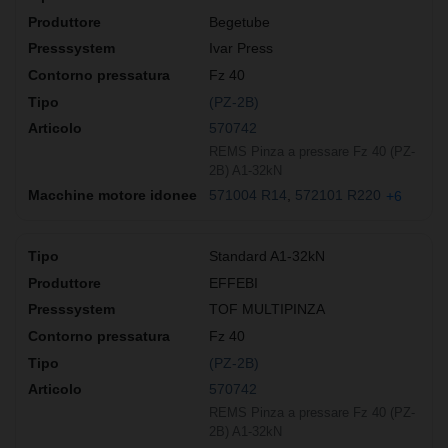
Begetube
Ivar Press
Fz 40
(PZ-2B)
570742
REMS Pinza a pressare Fz 40 (PZ-
2B) A1-32kN
571004 R14
572101 R220
+6
Standard A1-32kN
EFFEBI
TOF MULTIPINZA
Fz 40
(PZ-2B)
570742
REMS Pinza a pressare Fz 40 (PZ-
2B) A1-32kN