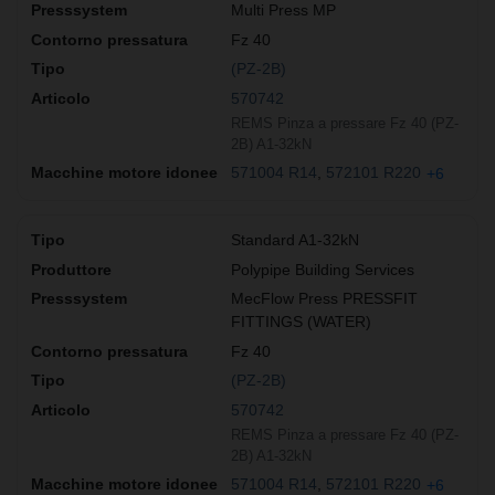
Multi Press MP
Fz 40
(PZ-2B)
570742
REMS Pinza a pressare Fz 40 (PZ-
2B) A1-32kN
571004 R14
572101 R220
+6
Standard A1-32kN
Polypipe Building Services
MecFlow Press PRESSFIT
FITTINGS (WATER)
Fz 40
(PZ-2B)
570742
REMS Pinza a pressare Fz 40 (PZ-
2B) A1-32kN
571004 R14
572101 R220
+6