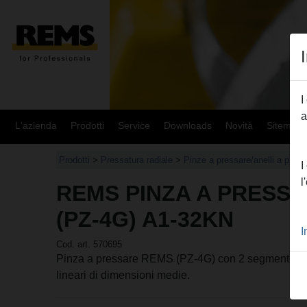
I
a
L'azienda
Prodotti
Service
Downloads
Novità
Sitemap
Prodotti
>
Pressatura radiale
>
Pinze a pressare/anelli a pre
I
l
REMS PINZA A PRESSA
(PZ-4G) A1-32KN
I
Cod. art. 570695
Pinza a pressare REMS (PZ-4G) con 2 segmenti mobi
lineari di dimensioni medie.