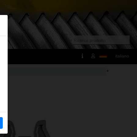
italiano
+