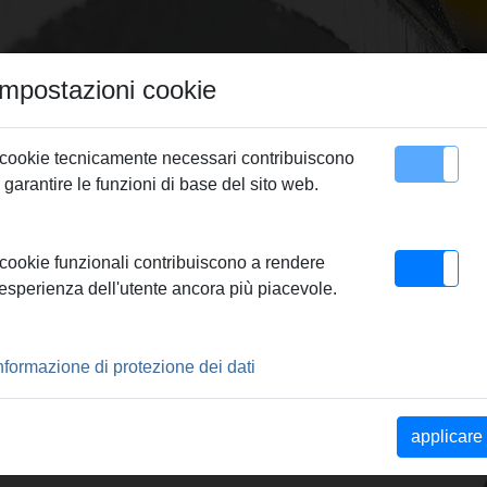
Impostazioni cookie
 cookie tecnicamente necessari contribuiscono
 garantire le funzioni di base del sito web.
Contatto
ssare REMS
> REMS Pinza a pressare H 40 A
 cookie funzionali contribuiscono a rendere
'esperienza dell'utente ancora più piacevole.
RE H 40 A
nformazione di protezione dei dati
li paralleli per pressature
applicare