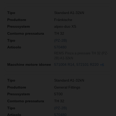
Standard A1-32kN
Fränkische
alpex-duo XS
TH 32
(PZ-2B)
570480
REMS Pinza a pressare TH 32 (PZ-
2B) A1-32kN
571004 R14
572101 R220
+6
Standard A1-32kN
General Fittings
5T00
TH 32
(PZ-2B)
570480