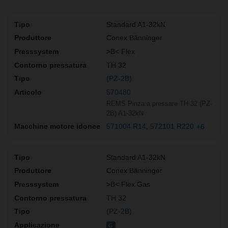
Standard A1-32kN
Conex Bänninger
>B< Flex
TH 32
(PZ-2B)
570480
REMS Pinza a pressare TH 32 (PZ-
2B) A1-32kN
571004 R14
572101 R220
+6
Standard A1-32kN
Conex Bänninger
>B< Flex Gas
TH 32
(PZ-2B)
G