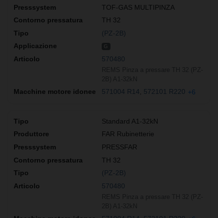
TOF-GAS MULTIPINZA
TH 32
(PZ-2B)
G
570480
REMS Pinza a pressare TH 32 (PZ-
2B) A1-32kN
571004 R14
572101 R220
+6
Standard A1-32kN
FAR Rubinetterie
PRESSFAR
TH 32
(PZ-2B)
570480
REMS Pinza a pressare TH 32 (PZ-
2B) A1-32kN