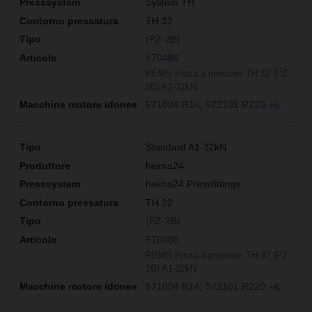
System TH
TH 32
(PZ-2B)
570480
REMS Pinza a pressare TH 32 (PZ-
2B) A1-32kN
571004 R14
572101 R220
+6
Standard A1-32kN
heima24
heima24 Pressfittings
TH 32
(PZ-2B)
570480
REMS Pinza a pressare TH 32 (PZ-
2B) A1-32kN
571004 R14
572101 R220
+6