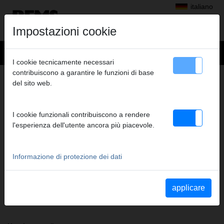
italiano
Impostazioni cookie
I cookie tecnicamente necessari
contribuiscono a garantire le funzioni di base
+
Prodotti
>
Pressatura radiale
>
Pinze a pressare/anelli a pressare REMS
del sito web.
> REMS Pinza a pressare TH 32
REMS PINZA A PRESSARE TH 32
I cookie funzionali contribuiscono a rendere
(PZ-2B) A1-32KN
l'esperienza dell'utente ancora più piacevole.
Cod. art. 570480
Pinza a pressare REMS (PZ-2B) con 2 ganasce monoblocco
orientabili. Il modello standard più venduto.
Informazione di protezione dei dati
Indicazioni di sicurezza
applicare
Istruzioni di sicurezza PP/AP/PI/PP E01/Tagliacavo