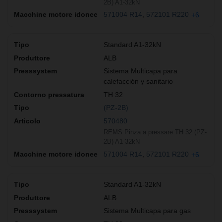
2B) A1-32kN
571004 R14
572101 R220
+6
Standard A1-32kN
ALB
Sistema Multicapa para
calefacción y sanitario
TH 32
(PZ-2B)
570480
REMS Pinza a pressare TH 32 (PZ-
2B) A1-32kN
571004 R14
572101 R220
+6
Standard A1-32kN
ALB
Sistema Multicapa para gas