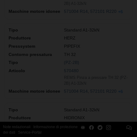
2B) A1-32kN
571004 R14
572101 R220
+6
Standard A1-32kN
HERZ
PIPEFIX
TH 32
(PZ-2B)
570480
REMS Pinza a pressare TH 32 (PZ-
2B) A1-32kN
571004 R14
572101 R220
+6
Standard A1-32kN
HIDRONIX
MULTIPIPE
Note redazionali
Informazione di protezione
dei dati
Service-Portal
TH 32