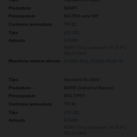
BAMPI
BALPEX serie MP
TH 32
(PZ-2B)
570480
REMS Pinza a pressare TH 32 (PZ-
2B) A1-32kN
571004 R14
572101 R220
+6
Standard A1-32kN
BARBI (Industrial Blansol)
MULTIPEX
TH 32
(PZ-2B)
570480
REMS Pinza a pressare TH 32 (PZ-
2B) A1-32kN