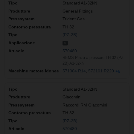
Standard A1-32kN
General Fittings
Trident Gas
TH 32
(PZ-2B)
G
570480
REMS Pinza a pressare TH 32 (PZ-
2B) A1-32kN
571004 R14
572101 R220
+6
Standard A1-32kN
Giacomini
Raccordi RM Giacomini
TH 32
(PZ-2B)
570480