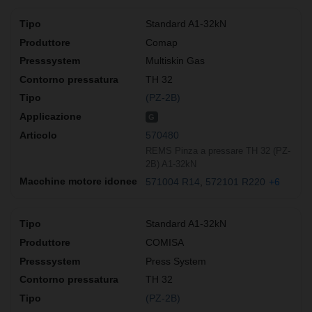
Standard A1-32kN
Comap
Multiskin Gas
TH 32
(PZ-2B)
G
570480
REMS Pinza a pressare TH 32 (PZ-
2B) A1-32kN
571004 R14
572101 R220
+6
Standard A1-32kN
COMISA
Press System
TH 32
(PZ-2B)