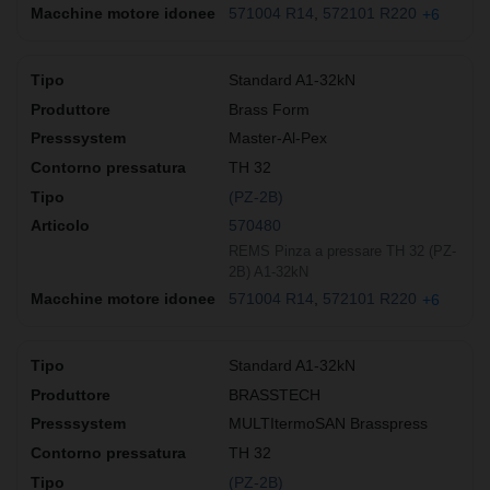
571004 R14
572101 R220
+6
Standard A1-32kN
Brass Form
Master-Al-Pex
TH 32
(PZ-2B)
570480
REMS Pinza a pressare TH 32 (PZ-
2B) A1-32kN
571004 R14
572101 R220
+6
Standard A1-32kN
BRASSTECH
MULTItermoSAN Brasspress
TH 32
(PZ-2B)