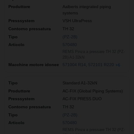
Aalberts integrated piping
systems
VSH UltraPress
TH 32
(PZ-2B)
570480
REMS Pinza a pressare TH 32 (PZ-
2B) A1-32kN
571004 R14
572101 R220
+6
Standard A1-32kN
AC-FIX (Global Piping Systems)
AC-FIX PRESS DUO
TH 32
(PZ-2B)
570480
REMS Pinza a pressare TH 32 (PZ-