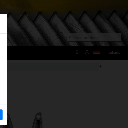
italiano
+