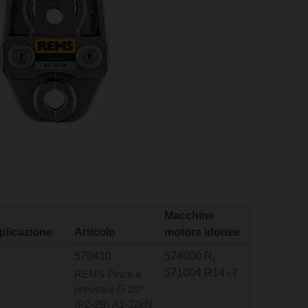
Macchine
plicazione
Articolo
motore idonee
570410
574000 R
,
571004 R14
+7
REMS Pinza a
pressare G 20*
(PZ-2B) A1-32kN