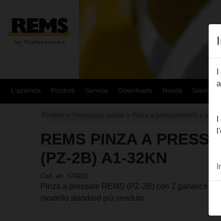
I
a
L'azienda
Prodotti
Service
Downloads
Novità
Sitemap
Prodotti
>
Pressatura radiale
>
Pinze a pressare/anelli a pre
I
l
REMS PINZA A PRESSA
(PZ-2B) A1-32KN
I
Cod. art. 570410
Pinza a pressare REMS (PZ-2B) con 2 ganasce monob
modello standard più venduto.