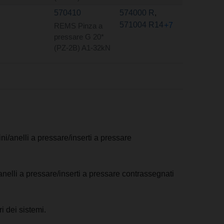
570410
574000 R
,
571004 R14
+7
REMS Pinza a
pressare G 20*
(PZ-2B) A1-32kN
ni/anelli a pressare/inserti a pressare
anelli a pressare/inserti a pressare contrassegnati
i dei sistemi.