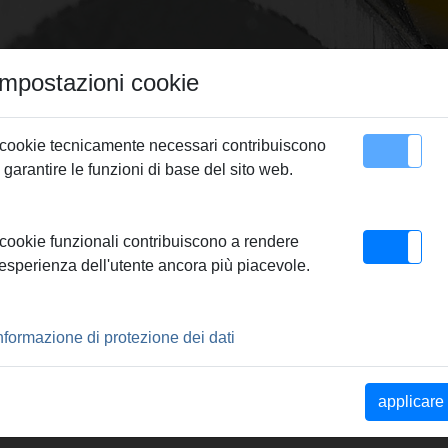
Impostazioni cookie
 cookie tecnicamente necessari contribuiscono
 garantire le funzioni di base del sito web.
Contatto
ssare REMS
> REMS Pinza a pressare G 20*
 cookie funzionali contribuiscono a rendere
'esperienza dell'utente ancora più piacevole.
RE G 20*
nformazione di protezione dei dati
locco orientabili. Il
applicare