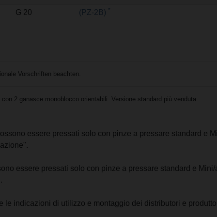
*
G 20
(PZ-2B)
nale Vorschriften beachten.
con 2 ganasce monoblocco orientabili. Versione standard più venduta.
s possono essere pressati solo con pinze a pressare standard e Mi
azione".
ossono essere pressati solo con pinze a pressare standard e Mini/
.
le indicazioni di utilizzo e montaggio dei distributori e produttor