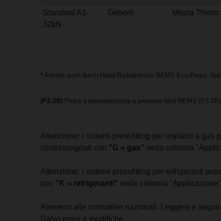
Standard A1-
Geberit
Mepla Therm
32kN
*
Antrieb auch durch Hand-Radialpresse REMS Eco-Press. Natio
(PZ-2B)
Pinza a pressare/pinza a pressare Mini REMS (PZ-2B) 
Attenzione: i sistemi pressfitting per impianti a ga
contrassegnati con
"G = gas"
nella colonna "Applic
Attenzione: i sistemi pressfitting per refrigeranti p
con
"K = refrigeranti"
nella colonna "Applicazione"
Attenersi alle normative nazionali. Leggere e seguire 
Salvo errori e modifiche.