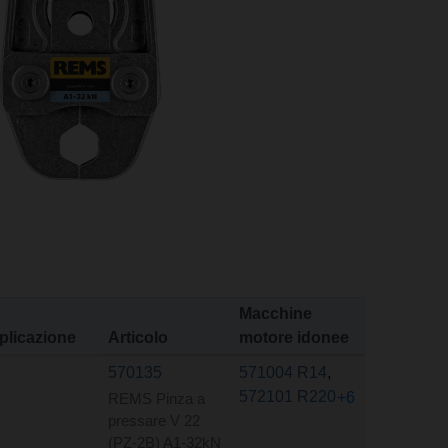
Macchine
plicazione
Articolo
motore idonee
570135
571004 R14
,
572101 R220
+6
REMS Pinza a
pressare V 22
(PZ-2B) A1-32kN