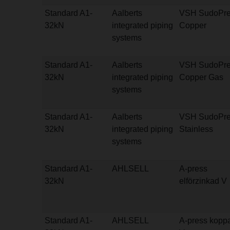
Standard A1-
Aalberts
VSH SudoPre
32kN
integrated piping
Copper
systems
Standard A1-
Aalberts
VSH SudoPre
32kN
integrated piping
Copper Gas
systems
Standard A1-
Aalberts
VSH SudoPre
32kN
integrated piping
Stainless
systems
Standard A1-
AHLSELL
A-press
32kN
elförzinkad V
Standard A1-
AHLSELL
A-press kopp