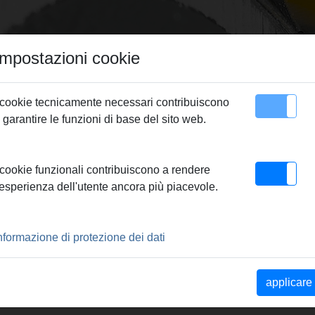
Impostazioni cookie
 cookie tecnicamente necessari contribuiscono
 garantire le funzioni di base del sito web.
Contatto
ssare REMS
> REMS Pinza a pressare V 22
 cookie funzionali contribuiscono a rendere
'esperienza dell'utente ancora più piacevole.
RE V 22
nformazione di protezione dei dati
locco orientabili. Il
applicare