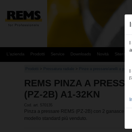
I
a
L'azienda
Prodotti
Service
Downloads
Novità
Sitemap
Prodotti
>
Pressatura radiale
>
Pinze a pressare/anelli a pre
I
l
REMS PINZA A PRESSA
(PZ-2B) A1-32KN
I
Cod. art. 570135
Pinza a pressare REMS (PZ-2B) con 2 ganasce monob
modello standard più venduto.