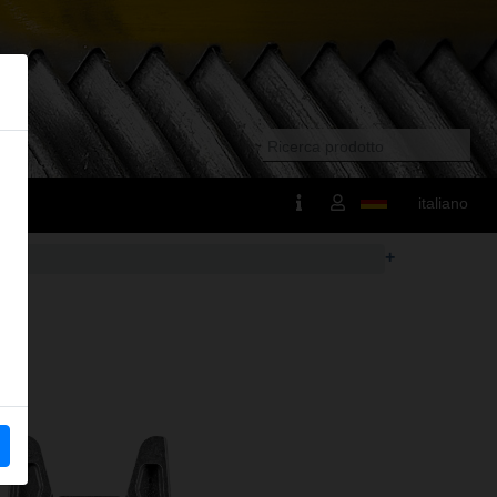
italiano
+