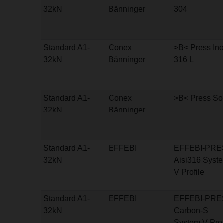
32kN
Bänninger
304
Standard A1-
Conex
>B< Press In
32kN
Bänninger
316 L
Standard A1-
Conex
>B< Press So
32kN
Bänninger
Standard A1-
EFFEBI
EFFEBI-PRE
32kN
Aisi316 Syst
V Profile
Standard A1-
EFFEBI
EFFEBI-PRE
32kN
Carbon-S
System V Prof