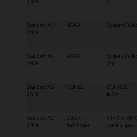
32kN
V
Standard A1-
ARKA
System Calid
32kN
Standard A1-
ARKA
System Calid
32kN
Gas
Standard A1-
CONEL
CONNECT
32kN
INOX
Standard A1-
Conex
>B< One (ITA
32kN
Bänninger
water & gas