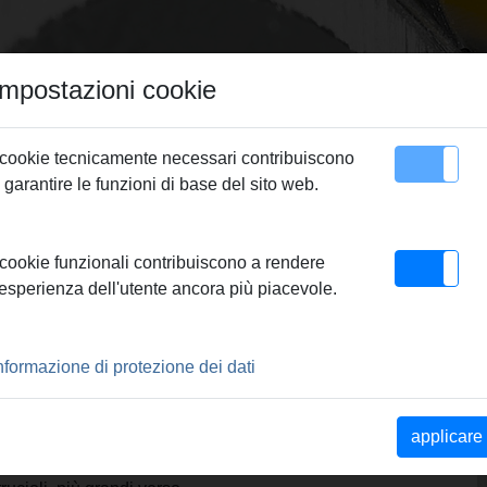
Impostazioni cookie
 cookie tecnicamente necessari contribuiscono
 garantire le funzioni di base del sito web.
Contatto
MS
> Bussola a cambio rapido
 cookie funzionali contribuiscono a rendere
'esperienza dell'utente ancora più piacevole.
APIDO
nformazione di protezione dei dati
e la lavorazione precisa di
un imbocco ed una filettatura
applicare
per il tubo lunga e precisa