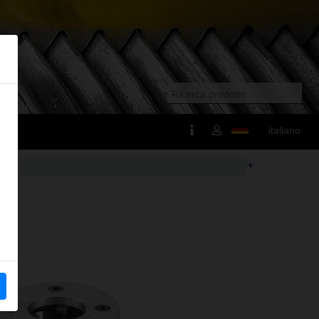
italiano
+