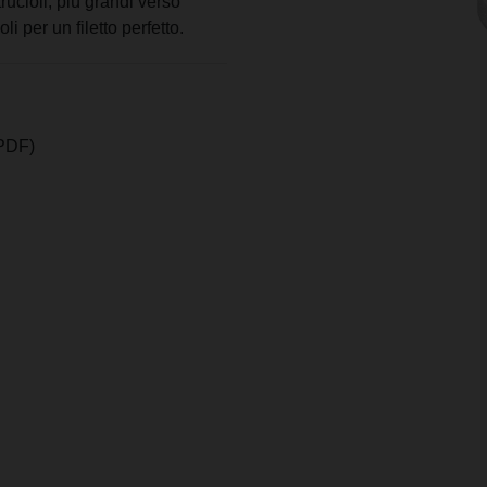
trucioli, più grandi verso
i per un filetto perfetto.
PDF)