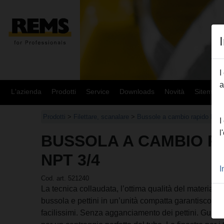
I
a
L'azienda
Prodotti
Service
Downloads
Novità
Sitemap
Prodotti
>
Filettare, scanalare
>
Bussole a cambio rapido RE
I
l
BUSSOLA A CAMBIO R
NPT 3/4
I
Cod. art. 521240
La tecnica collaudata, l’ottima qualità del materiale 
bussola e pettini in un’unità compatta garantiscono 
facilissimi. Senza agganciamento dei pettini. Guida 