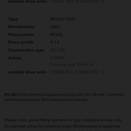
578001 R14
578002 R22
+1
Mini A2-22kN
Valsir
PEXAL
H 14
(PZ-2B)
578398
Pressing tongs Mini H 14
578001 R14
578002 R22
+1
(PZ-2B)
REMS pressing tongs/pressing tongs Mini (PZ-2B) with 2 swivelling
monoblock press jaws. Best selling standard version.
Please note, press-fitting systems for gas installations may only
be pressed using the pressing tongs Mini/pressing tongs/press