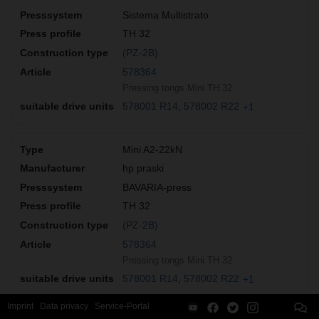
Sistema Multistrato
TH 32
(PZ-2B)
578364
Pressing tongs Mini TH 32
578001 R14
578002 R22
+1
Mini A2-22kN
hp praski
BAVARIA-press
TH 32
(PZ-2B)
578364
Pressing tongs Mini TH 32
578001 R14
578002 R22
+1
Imprint
Data privacy
Service-Portal