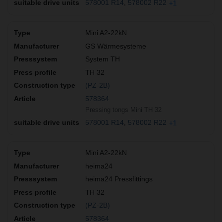
578001 R14
578002 R22
+1
Mini A2-22kN
GS Wärmesysteme
System TH
TH 32
(PZ-2B)
578364
Pressing tongs Mini TH 32
578001 R14
578002 R22
+1
Mini A2-22kN
heima24
heima24 Pressfittings
TH 32
(PZ-2B)
578364