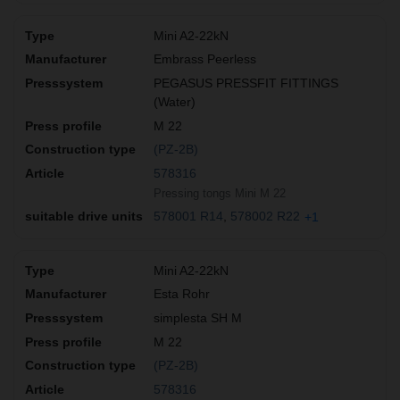
Mini A2-22kN
Embrass Peerless
PEGASUS PRESSFIT FITTINGS
(Water)
M 22
(PZ-2B)
578316
Pressing tongs Mini M 22
578001 R14
578002 R22
+1
Mini A2-22kN
Esta Rohr
simplesta SH M
M 22
(PZ-2B)
578316