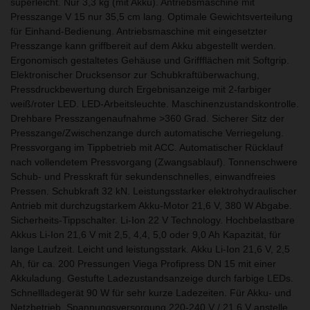
superleicht. Nur 3,3 kg (mit Akku). Antriebsmaschine mit
Presszange V 15 nur 35,5 cm lang. Optimale Gewichtsverteilung
für Einhand-Bedienung. Antriebsmaschine mit eingesetzter
Presszange kann griffbereit auf dem Akku abgestellt werden.
Ergonomisch gestaltetes Gehäuse und Griffflächen mit Softgrip.
Elektronischer Drucksensor zur Schubkraftüberwachung,
Pressdruckbewertung durch Ergebnisanzeige mit 2-farbiger
weiß/roter LED. LED-Arbeitsleuchte. Maschinenzustandskontrolle.
Drehbare Presszangenaufnahme >360 Grad. Sicherer Sitz der
Presszange/Zwischenzange durch automatische Verriegelung.
Pressvorgang im Tippbetrieb mit ACC. Automatischer Rücklauf
nach vollendetem Pressvorgang (Zwangsablauf). Tonnenschwere
Schub- und Presskraft für sekundenschnelles, einwandfreies
Pressen. Schubkraft 32 kN. Leistungsstarker elektrohydraulischer
Antrieb mit durchzugstarkem Akku-Motor 21,6 V, 380 W Abgabe.
Sicherheits-Tippschalter. Li-Ion 22 V Technology. Hochbelastbare
Akkus Li-Ion 21,6 V mit 2,5, 4,4, 5,0 oder 9,0 Ah Kapazität, für
lange Laufzeit. Leicht und leistungsstark. Akku Li-Ion 21,6 V, 2,5
Ah, für ca. 200 Pressungen Viega Profipress DN 15 mit einer
Akkuladung. Gestufte Ladezustandsanzeige durch farbige LEDs.
Schnellladegerät 90 W für sehr kurze Ladezeiten. Für Akku- und
Netzbetrieb. Spannungsversorgung 220-240 V / 21,6 V anstelle