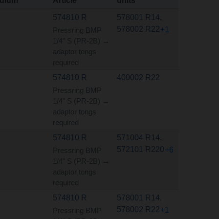
dium
Article
units
574810 R
578001 R14
,
578002 R22
+1
Pressring BMP
1/4" S (PR-2B) →
adaptor tongs
required
574810 R
400002 R22
Pressring BMP
1/4" S (PR-2B) →
adaptor tongs
required
574810 R
571004 R14
,
572101 R220
+6
Pressring BMP
1/4" S (PR-2B) →
adaptor tongs
required
574810 R
578001 R14
,
578002 R22
+1
Pressring BMP