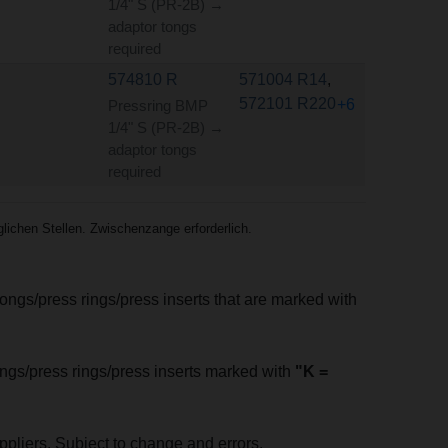
1/4" S (PR-2B) →
adaptor tongs
required
574810 R
571004 R14
,
572101 R220
+6
Pressring BMP
1/4" S (PR-2B) →
adaptor tongs
required
ichen Stellen. Zwischenzange erforderlich.
tongs/press rings/press inserts that are marked with
tongs/press rings/press inserts marked with
"K =
pliers. Subject to change and errors.