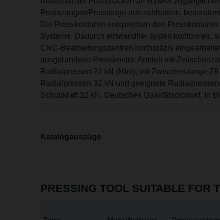
Ansetzen der Pressbacken an schwer zugänglichen
Presszangen/Pressringe aus zähhartem, besonders 
Die Presskonturen entsprechen den Presskonturen de
Systeme. Dadurch einwandfrei systemkonformes, si
CNC-Bearbeitungszentren hochpräzis eingearbeitet
ausgerundeter Presskontur. Antrieb mit Zwischenz
Radialpressen 22 kN (Mini), mit Zwischenzange Z
Radialpressen 32 kN und geeignete Radialpressen 
Schubkraft 32 kN. Deutsches Qualitätsprodukt. In Bl
Katalogauszüge
PRESSING TOOL SUITABLE FOR 