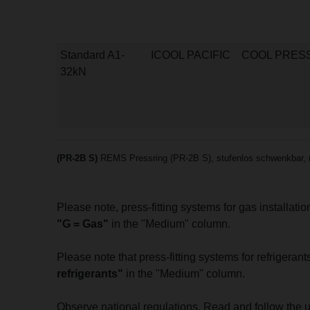
Standard A1-
ICOOL PACIFIC
COOL PRES
32kN
(PR-2B S)
REMS Pressring (PR-2B S), stufenlos schwenkbar, m
Please note, press-fitting systems for gas installat
"G = Gas"
in the "Medium" column.
Please note that press-fitting systems for refrigera
refrigerants"
in the "Medium" column.
Observe national regulations. Read and follow the 