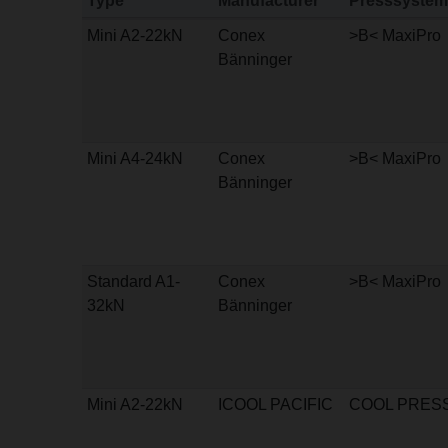
Type
Manufacturer
Presssystem
Mini A2-22kN
Conex
>B< MaxiPro
Bänninger
Mini A4-24kN
Conex
>B< MaxiPro
Bänninger
Standard A1-
Conex
>B< MaxiPro
32kN
Bänninger
Mini A2-22kN
ICOOL PACIFIC
COOL PRES