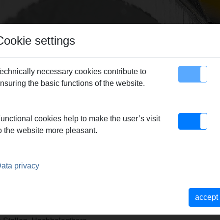
Cookie settings
echnically necessary cookies contribute to
nsuring the basic functions of the website.
map
Contact
 / REMS pressing rings
> Pressring BMP 1/4" S (PR-2B)
unctional cookies help to make the user’s visit
o the website more pleasant.
 (PR-2B)
EQUIRED
ata privacy
scher Pressring, stufenlos
tting-Systeme D 1/4".
accept
(PR-2B), für sicheres