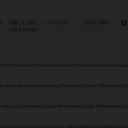
S
BMP ¼″ (OD:
(PR-2B S)
Z8 A1-32kN
K
(OD 6,4 mm))
it 2 Pressbacken, für sicheres Ansetzen der Pressbacken an schwer zugängl
ions may only be pressed using the pressing tongs Mini/pressing 
nts may only be pressed using the pressing tongs Mini/pressing 
usage and assembly instructions of the system manufacturers/sup