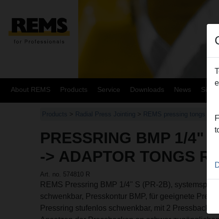
T
e
About REMS
Products
Service
Downloads
News
Site
Products
>
Radial Press Jointing
>
REMS pressing tongs Mini
F
t
PRESSRING BMP 1/4" S
-> ADAPTOR TONGS R
D
Art. no. 574810 R
REMS Pressring BMP 1/4" S (PR-2B), systemspezifi
schwenkbar, Presskontur BMP, für geeignete Pressfi
Pressring stufenlos schwenkbar, mit 2 Pressbacken 