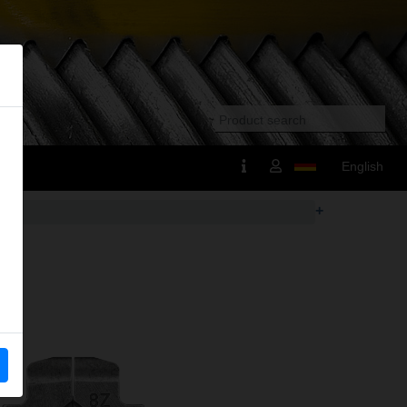
English
+