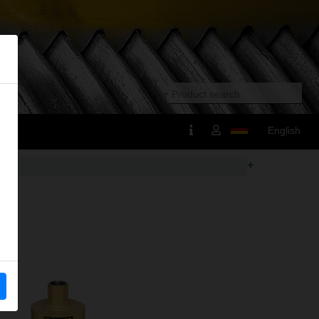
English
+