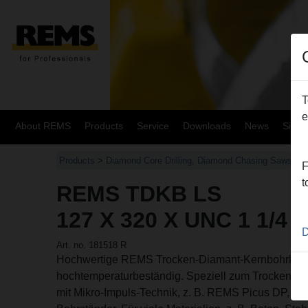
T
e
About REMS
Products
Service
Downloads
News
Site
Products
>
Diamond Core Drilling, Diamond Chasing Saws
>
F
t
REMS TDKB LS
127 X 320 X UNC 1 1/4
D
Art. no. 181518 R
Hochwertige REMS Trocken-Diamant-Kernbohrkron
hochtemperaturbeständig. Speziell zum Trockenbo
mit Mikro-Impuls-Technik, z. B. REMS Picus DP, han