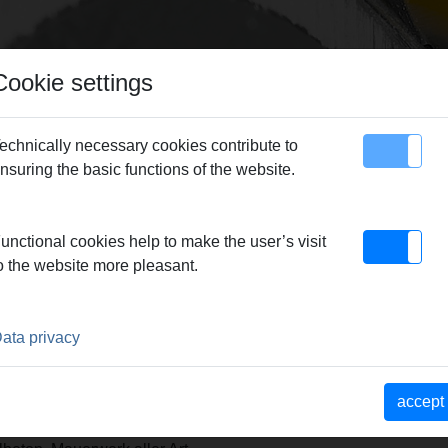
Cookie settings
echnically necessary cookies contribute to
nsuring the basic functions of the website.
map
Contact
REMS Picus DP
> REMS TDKB LS
unctional cookies help to make the user’s visit
o the website more pleasant.
ata privacy
e LS. Lasergeschweißt,
hren mit Kernbohrmaschinen
accept
dgeführt oder mit