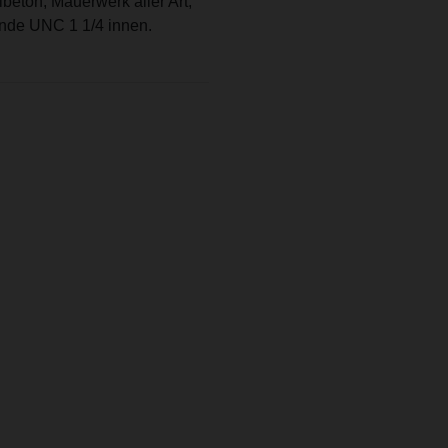
lbeton, Mauerwerk aller Art,
winde UNC 1 1/4 innen.